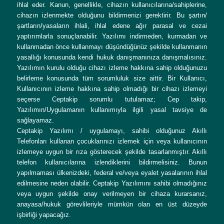
ihlal eder. Kanun, genellikle, cihazın kullanıcılarına/sahiplerine,
cihazın izlenmekte olduğunu bildirmenizi gerektirir. Bu şartın/
şartların/yasaların ihlali, ihlal edene ağır parasal ve cezai
yaptırımlarla sonuçlanabilir. Yazılımı indirmeden, kurmadan ve
kullanmadan önce kullanmayı düşündüğünüz şekilde kullanmanın
yasallığı konusunda kendi hukuk danışmanınıza danışmalısınız.
Yazılımın kurulu olduğu cihazı izleme hakkına sahip olduğunuzu
belirleme konusunda tüm sorumluluk size aittir. Bir Kullanıcı,
Kullanıcının izleme hakkına sahip olmadığı bir cihazı izlemeyi
seçerse Ceptakip sorumlu tutulamaz; Cep takip,
Yazılımın/Uygulamanın kullanımıyla ilgili yasal tavsiye de
sağlayamaz.
Ceptakip Yazılımı / uygulamayı, sahibi olduğunuz Akıllı
Telefonları kullanan çocuklarınızı izlemek için veya kullanıcının
izlemeye uygun bir rıza gösterecek şekilde tasarlanmıştır. Akıllı
telefon kullanıcılarına izlendiklerini bildirmelisiniz. Bunun
yapılmaması ülkenizdeki, federal ve/veya eyalet yasalarının ihlal
edilmesine neden olabilir. Ceptakip Yazılımını sahibi olmadığınız
veya uygun şekilde onay verilmeyen bir cihaza kurarsanız,
anayasa/hukuk görevlileriyle mümkün olan en üst düzeyde
işbirliği yapacağız.