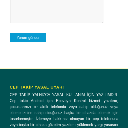
CEP TAKİP YASAL UYARI
CEP TAKİP YALNIZCA YASAL KULLANIM İÇİN YAZILIMDIR.
Cep takip Android için Ebeveyn Kontrol hizmet yazılımı,
çocuklarınızı bir akıllı telefonda veya sahip olduğunuz veya
izleme iznine sahip olduğunuz başka bir cihazda izlemek için
tasarlanmıştır. İzlemeye hakkınız olmayan bir cep telefonuna
veya başka bir cihaza gözetim yazılımı yüklemek yargı yasasını