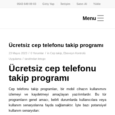
0543 649 09 03
Giriş Yap
İletişim
Satın Al
Yükle
Ücretsiz cep telefonu takip programı
/
/
23 Mayıs 2023
0 Yorumlar
in
Cep takip
,
Ebeveyn Kontrolü
/
Uygulama
tarafından
letsgo
Ücretsiz cep telefonu
takip programı
Cep telefonu takip programları, bir mobil cihazın kullanımını
izlemeyi ve kaydetmeyi amaçlayan yazılımlardır. Bu tür
programların genel amacı, belirli durumlarda kullanıcılara veya
kullanım senaryolarına fayda sağlamaktır. İşte bazı potansiyel
kullanım senaryoları: