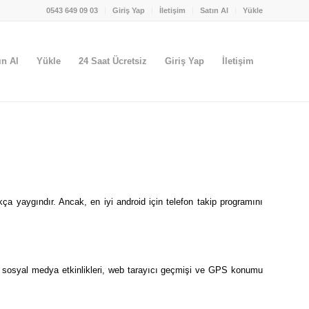
0543 649 09 03
Giriş Yap
İletişim
Satın Al
Yükle
ın Al
Yükle
24 Saat Ücretsiz
Giriş Yap
İletişim
kça yaygındır. Ancak, en iyi android için telefon takip programını
arı, sosyal medya etkinlikleri, web tarayıcı geçmişi ve GPS konumu