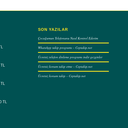
SON YAZILAR
Çocuğumun Telefonunu Nasıl Kontrol Ederim
TL
WhatsApp takip programı – Ceptakip.net
Ücretsiz telefon dinleme programı indir gezginler
 TL
Ücretsiz konum takip etme – Ceptakip.net
Ücretsiz konum takip – Ceptakip.net
 TL
00 TL