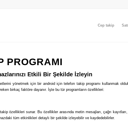
Cep takip
Sat
IP PROGRAMI
zlarınızı Etkili Bir Şekilde İzleyin
tlerini yönetmek için bir android için telefon takip programı kullanmak oldu
ken birkaç faktöre dayanır. İşte bu tür programların özellikleri:
akip özellikleri sunar. Bu özellikler arasında metin mesajları, çağrı kayıtl
azdaki tüm etkinlikleri detaylı bir şekilde izleyebilir ve kaydedebilirler.