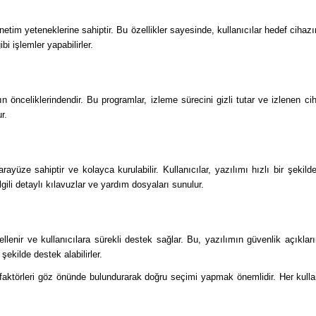
netim yeteneklerine sahiptir. Bu özellikler sayesinde, kullanıcılar hedef cihazın 
bi işlemler yapabilirler.
ın önceliklerindendir. Bu programlar, izleme sürecini gizli tutar ve izlenen cih
r.
 arayüze sahiptir ve kolayca kurulabilir. Kullanıcılar, yazılımı hızlı bir şeki
ilgili detaylı kılavuzlar ve yardım dosyaları sunulur.
ellenir ve kullanıcılara sürekli destek sağlar. Bu, yazılımın güvenlik açıklar
 şekilde destek alabilirler.
i faktörleri göz önünde bulundurarak doğru seçimi yapmak önemlidir. Her kulla