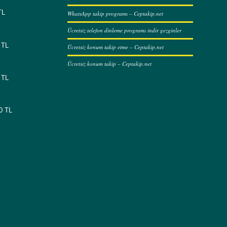
TL
WhatsApp takip programı – Ceptakip.net
Ücretsiz telefon dinleme programı indir gezginler
 TL
Ücretsiz konum takip etme – Ceptakip.net
Ücretsiz konum takip – Ceptakip.net
 TL
00 TL