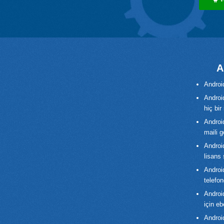
A
Androi
Androi
hiç bi
Androi
maili g
Androi
lisans 
Androi
telefo
Android
için e
Androi