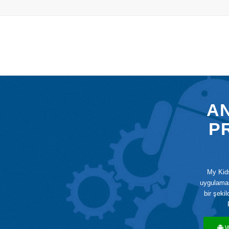
A
P
My Kid
uygulamas
bir şeki
W