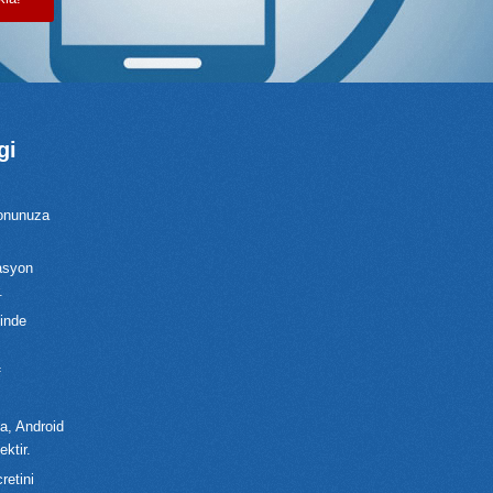
gi
fonunuza
asyon
.
inde
f
da, Android
ktir.
retini