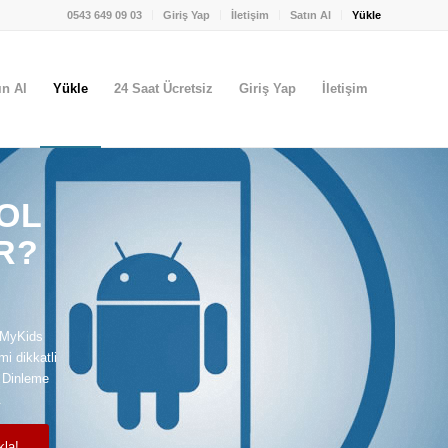
0543 649 09 03
Giriş Yap
İletişim
Satın Al
Yükle
ın Al
Yükle
24 Saat Ücretsiz
Giriş Yap
İletişim
OL
R?
 MyKids
i dikkatli
n Dinleme
.
kla!