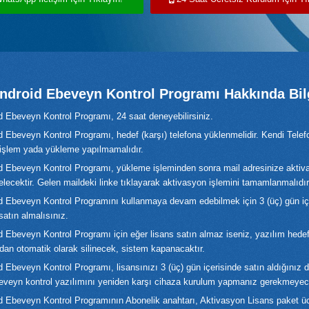
ndroid Ebeveyn Kontrol Programı Hakkında Bil
d Ebeveyn Kontrol Programı, 24 saat deneyebilirsiniz.
d Ebeveyn Kontrol Programı, hedef (karşı) telefona yüklenmelidir. Kendi Tele
r işlem yada yükleme yapılmamalıdır.
d Ebeveyn Kontrol Programı, yükleme işleminden sonra mail adresinize aktiv
elecektir. Gelen maildeki linke tıklayarak aktivasyon işlemini tamamlanmalıdır
d Ebeveyn Kontrol Programını kullanmaya devam edebilmek için 3 (üç) gün iç
satın almalısınız.
d Ebeveyn Kontrol Programı için eğer lisans satın almaz iseniz, yazılım hede
ndan otomatik olarak silinecek, sistem kapanacaktır.
 Ebeveyn Kontrol Programı, lisansınızı 3 (üç) gün içerisinde satın aldığınız 
beveyn kontrol yazılımını yeniden karşı cihaza kurulum yapmanız gerekmeyece
d Ebeveyn Kontrol Programının Abonelik anahtarı, Aktivasyon Lisans paket üc