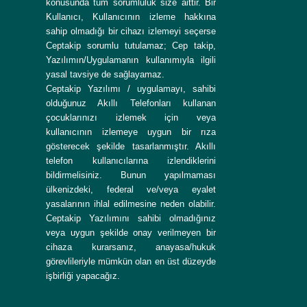
konusunda tüm sorumluluk size aittir. Bir
Kullanıcı, Kullanıcının izleme hakkına
sahip olmadığı bir cihazı izlemeyi seçerse
Ceptakip sorumlu tutulamaz; Cep takip,
Yazılımın/Uygulamanın kullanımıyla ilgili
yasal tavsiye de sağlayamaz.
Ceptakip Yazılımı / uygulamayı, sahibi
olduğunuz Akıllı Telefonları kullanan
çocuklarınızı izlemek için veya
kullanıcının izlemeye uygun bir rıza
gösterecek şekilde tasarlanmıştır. Akıllı
telefon kullanıcılarına izlendiklerini
bildirmelisiniz. Bunun yapılmaması
ülkenizdeki, federal ve/veya eyalet
yasalarının ihlal edilmesine neden olabilir.
Ceptakip Yazılımını sahibi olmadığınız
veya uygun şekilde onay verilmeyen bir
cihaza kurarsanız, anayasa/hukuk
görevlileriyle mümkün olan en üst düzeyde
işbirliği yapacağız.