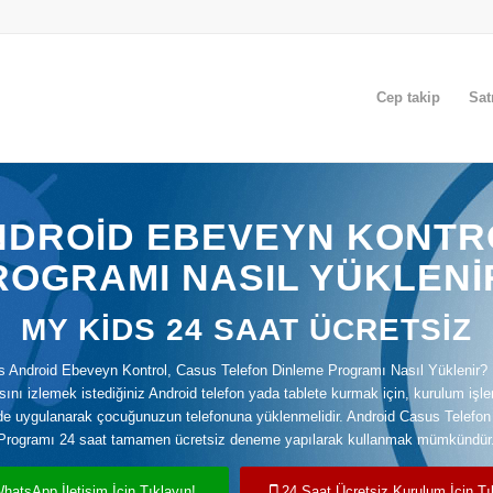
Cep takip
Sat
NDROID EBEVEYN KONTR
ROGRAMI NASIL YÜKLENI
MY KİDS 24 SAAT ÜCRETSİZ
s Android Ebeveyn Kontrol, Casus Telefon Dinleme Programı Nasıl Yüklenir?
ını izlemek istediğiniz Android telefon yada tablete kurmak için, kurulum işlem
lde uygulanarak çocuğunuzun telefonuna yüklenmelidir. Android Casus Telefo
Programı 24 saat tamamen ücretsiz deneme yapılarak kullanmak mümkündür
hatsApp İletişim İçin Tıklayın!
24 Saat Ücretsiz Kurulum İçin Tı