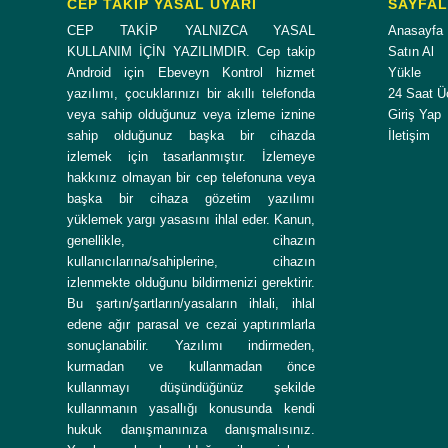
CEP TAKİP YASAL UYARI
SAYFA
CEP TAKİP YALNIZCA YASAL
Anasayfa
KULLANIM İÇİN YAZILIMDIR. Cep takip
Satın Al
Android için Ebeveyn Kontrol hizmet
Yükle
yazılımı, çocuklarınızı bir akıllı telefonda
24 Saat Ü
veya sahip olduğunuz veya izleme iznine
Giriş Yap
sahip olduğunuz başka bir cihazda
İletişim
izlemek için tasarlanmıştır. İzlemeye
hakkınız olmayan bir cep telefonuna veya
başka bir cihaza gözetim yazılımı
yüklemek yargı yasasını ihlal eder. Kanun,
genellikle, cihazın
kullanıcılarına/sahiplerine, cihazın
izlenmekte olduğunu bildirmenizi gerektirir.
Bu şartın/şartların/yasaların ihlali, ihlal
edene ağır parasal ve cezai yaptırımlarla
sonuçlanabilir. Yazılımı indirmeden,
kurmadan ve kullanmadan önce
kullanmayı düşündüğünüz şekilde
kullanmanın yasallığı konusunda kendi
hukuk danışmanınıza danışmalısınız.