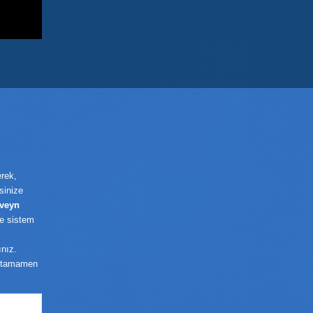
erek,
sinize
veyn
ze sistem
ınız.
 tamamen