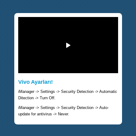
Vivo Ayarları!
iManager -> Settings -> Security Detection -> Automatic
Ditection -> Turn Off.
iManager -> Settings -> Security Detection -> Auto-
update for antivirus -> Never.