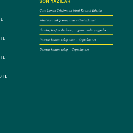
SON YAZILAR
Çocuğumun Telefonunu Nasıl Kontrol Ederim
TL
WhatsApp takip programı – Ceptakip.net
Ücretsiz telefon dinleme programı indir gezginler
 TL
Ücretsiz konum takip etme – Ceptakip.net
Ücretsiz konum takip – Ceptakip.net
 TL
00 TL