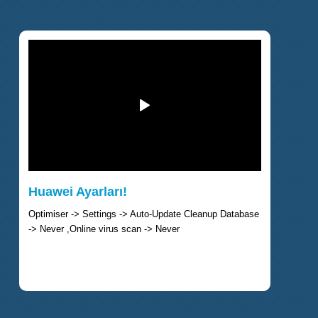
Huawei Ayarları!
Optimiser -> Settings -> Auto-Update Cleanup Database
-> Never ,Online virus scan -> Never