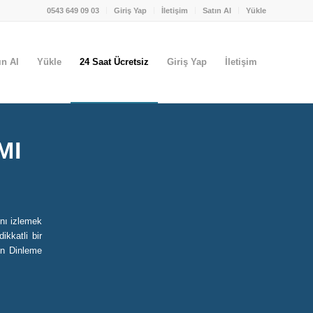
0543 649 09 03
Giriş Yap
İletişim
Satın Al
Yükle
ın Al
Yükle
24 Saat Ücretsiz
Giriş Yap
İletişim
MI
nı izlemek
ikkatli bir
on Dinleme