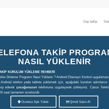
Cep takip
Sat
ELEFONA TAKIP PROGRA
NASIL YÜKLENIR
AKİP KURULUM YÜKLEME REHBERİ
efon Dinleme Programı Nasıl Yüklenir ? Android Ebeveyn Kontrol uygulaması
z Android telefon yada tablete yüklemek için, aşağıdaki kurulum adımlarını d
akip ederek
çocuğunuzun
telefonuna uygulayarak yükleyiniz. Casus Telef
24 saat tamamen ücretsizdir.
Ücretsiz Apk Yükle
Şimdi Satın Al