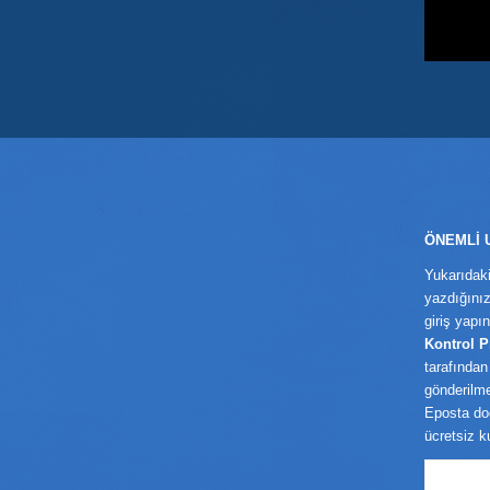
ÖNEMLİ 
Yukarıdak
yazdığınız
giriş yapı
Kontrol 
tarafından
gönderilme
Eposta do
ücretsiz k