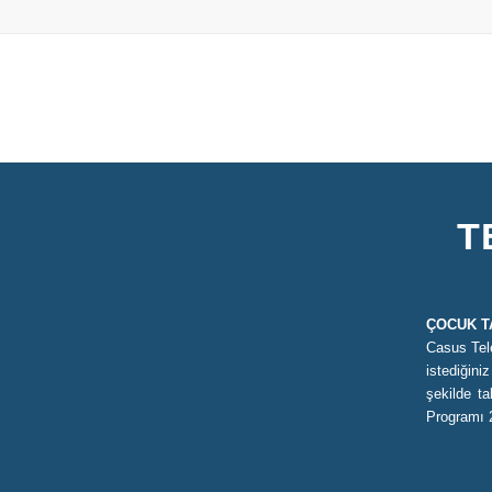
T
ÇOCUK T
Casus Tel
istediğini
şekilde t
Programı 