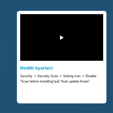
RedMi Ayarları!
Security -> Security Scan -> Setting icon -> Disable
“Scan before Installing”and “Auto update:Avast”.