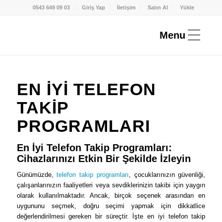
0543 649 09 03
Giriş Yap
İletişim
Satın Al
Yükle
EN IYI TELEFON
TAKIP
PROGRAMLARI
En İyi Telefon Takip Programları:
Cihazlarınızı Etkin Bir Şekilde İzleyin
Günümüzde,
telefon takip programları
, çocuklarınızın güvenliği,
çalışanlarınızın faaliyetleri veya sevdiklerinizin takibi için yaygın
olarak kullanılmaktadır. Ancak, birçok seçenek arasından en
uygununu seçmek, doğru seçimi yapmak için dikkatlice
değerlendirilmesi gereken bir süreçtir. İşte en iyi telefon takip