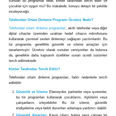
sunulan bu programlar nedir, kimler tarafından tercih edilir ve
çocuklar için uygun mu? Bu makalede, konuyu detaylı bir şekilde
inceleyeceğiz.
Telefondan Ortam Dinleme Programı Ücretsiz Nedir?
Telefondan ortam dinleme programları
, akıllı telefonlar veya diğer
dijital cihazlar üzerinden uzaktan hedef cihazın mikrofonunu
kullanarak çevresel sesleri dinlemeyi sağlayan yazılımlardır. Bu
tür programlar, genellikle güvenlik ve izleme amaçları için
tasarlanmıştır. Ücretsiz olarak sunulan versiyonları da bulunsa
da, genellikle daha kapsamlı özellikler sunan ücretli sürümleri
tercih edilmektedir.
Kimler Tarafından Tercih Edilir?
Telefondan ortam dinleme programları, farklı nedenlerle tercih
edilebilir:
Güvenlik ve İzleme:
Ebeveynler, partnerler veya işverenler,
bu tür programları kullanarak çocuklarını, ilişkilerini veya
çalışanlarını izleyebilirler. Bu tür izleme, güvenlik
endişelerine veya belirli durumları anlamaya yardımcı olabilir.
Güvenlik Amaçları:
Kayıp cihazı bulma veya çalınan bir