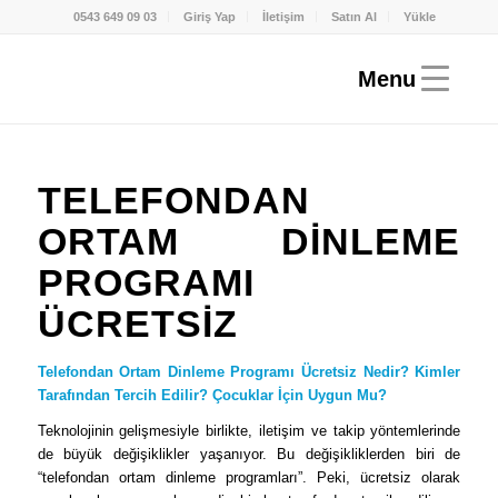
0543 649 09 03
Giriş Yap
İletişim
Satın Al
Yükle
TELEFONDAN
ORTAM DINLEME
PROGRAMI
ÜCRETSIZ
Telefondan Ortam Dinleme Programı Ücretsiz Nedir? Kimler
Tarafından Tercih Edilir? Çocuklar İçin Uygun Mu?
Teknolojinin gelişmesiyle birlikte, iletişim ve takip yöntemlerinde
de büyük değişiklikler yaşanıyor. Bu değişikliklerden biri de
“telefondan ortam dinleme programları”. Peki, ücretsiz olarak