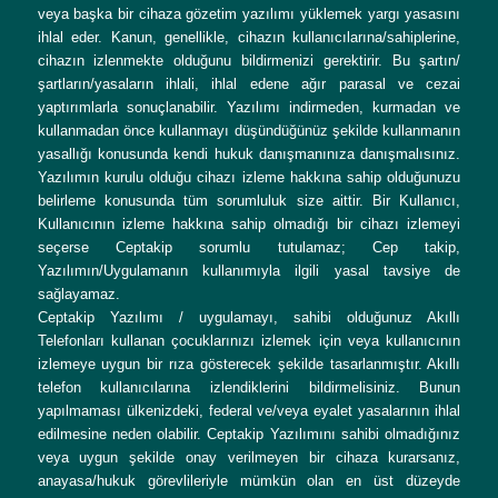
veya başka bir cihaza gözetim yazılımı yüklemek yargı yasasını
ihlal eder. Kanun, genellikle, cihazın kullanıcılarına/sahiplerine,
cihazın izlenmekte olduğunu bildirmenizi gerektirir. Bu şartın/
şartların/yasaların ihlali, ihlal edene ağır parasal ve cezai
yaptırımlarla sonuçlanabilir. Yazılımı indirmeden, kurmadan ve
kullanmadan önce kullanmayı düşündüğünüz şekilde kullanmanın
yasallığı konusunda kendi hukuk danışmanınıza danışmalısınız.
Yazılımın kurulu olduğu cihazı izleme hakkına sahip olduğunuzu
belirleme konusunda tüm sorumluluk size aittir. Bir Kullanıcı,
Kullanıcının izleme hakkına sahip olmadığı bir cihazı izlemeyi
seçerse Ceptakip sorumlu tutulamaz; Cep takip,
Yazılımın/Uygulamanın kullanımıyla ilgili yasal tavsiye de
sağlayamaz.
Ceptakip Yazılımı / uygulamayı, sahibi olduğunuz Akıllı
Telefonları kullanan çocuklarınızı izlemek için veya kullanıcının
izlemeye uygun bir rıza gösterecek şekilde tasarlanmıştır. Akıllı
telefon kullanıcılarına izlendiklerini bildirmelisiniz. Bunun
yapılmaması ülkenizdeki, federal ve/veya eyalet yasalarının ihlal
edilmesine neden olabilir. Ceptakip Yazılımını sahibi olmadığınız
veya uygun şekilde onay verilmeyen bir cihaza kurarsanız,
anayasa/hukuk görevlileriyle mümkün olan en üst düzeyde