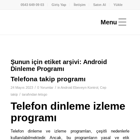
0543 649 09 03
Giriş Yap
İletişim
Satın Al
Yükle
Şunun için etiket arşivi:
Android
Dinleme Programı
Telefona takip programı
/
/
24 Mayıs 2023
0 Yorumlar
in
Android Ebeveyn Kontrol
,
Cep
/
takip
tarafından
letsgo
Telefon dinleme izleme
programı
Telefon dinleme ve izleme programları, çeşitli nedenlerle
kullanılabilmektedir. Ancak, bu programların yasal ve etik