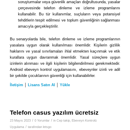
soruşturmalar veya güvenlik amaçları doğrultusunda, yasalar
çerçevesinde telefon dinleme ve izleme programlarını
kullanabilir. Bu tür kullanımlar, suçluların veya potansiyel
tehditlerin tespit edilmesi ve toplum güvenliğinin sağlanması
amacıyla gerçekleştirilir.
Bu senaryolarda bile, telefon dinleme ve izleme programlarının
yasalara uygun olarak kullanılması önemlidir. Kişilerin gizlilik
haklarını ve yasal sınırlamaları ihlal etmekten kaçınmak ve etik
kurallara uygun davranmak önemlidir. Yasal süreçlere uygun
izinlerin alınması ve ilgili kişilerin bilgilendirilmesi gerekmektedir.
Android ebeveyn kontrol uygulamasını, ebeveynler izinli ve adil
bir şekilde çocuklarının güvenliği için kullanabilirler.
İletişim
│
Lisans Satın Al
│
Yükle
Telefon casus yazılım ücretsiz
/
/
23 Mayıs 2023
0 Yorumlar
in
Cep takip
,
Ebeveyn Kontrolü
/
Uygulama
tarafından
letsgo