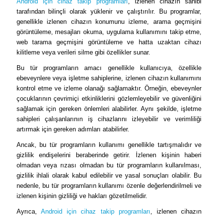
Android için cihaz takip programları
, izlenen cihazın sahibi
tarafından bilinçli olarak yüklenir ve çalıştırılır. Bu programlar,
genellikle izlenen cihazın konumunu izleme, arama geçmişini
görüntüleme, mesajları okuma, uygulama kullanımını takip etme,
web tarama geçmişini görüntüleme ve hatta uzaktan cihazı
kilitleme veya verileri silme gibi özellikler sunar.
Bu tür programların amacı genellikle kullanıcıya, özellikle
ebeveynlere veya işletme sahiplerine, izlenen cihazın kullanımını
kontrol etme ve izleme olanağı sağlamaktır. Örneğin, ebeveynler
çocuklarının çevrimiçi etkinliklerini gözlemleyebilir ve güvenliğini
sağlamak için gereken önlemleri alabilirler. Aynı şekilde, işletme
sahipleri çalışanlarının iş cihazlarını izleyebilir ve verimliliği
artırmak için gereken adımları atabilirler.
Ancak, bu tür programların kullanımı genellikle tartışmalıdır ve
gizlilik endişelerini beraberinde getirir. İzlenen kişinin haberi
olmadan veya rızası olmadan bu tür programların kullanılması,
gizlilik ihlali olarak kabul edilebilir ve yasal sonuçları olabilir. Bu
nedenle, bu tür programların kullanımı özenle değerlendirilmeli ve
izlenen kişinin gizliliği ve hakları gözetilmelidir.
Ayrıca,
Android için cihaz takip programları
, izlenen cihazın