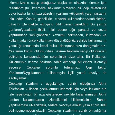
izleme iznine sahip olduğunuz başka bir cihazda izlemek için
tasarlanmıştır. İzlemeye hakkınız olmayan bir cep telefonuna
veya başka bir cihaza gözetim yazılımı yüklemek yargı yasasını
ihlal eder. Kanun, genellikle, cihazın kullanıcılarına/sahiplerine,
cihazın izlenmekte olduğunu bildirmenizi gerektirir. Bu şartın/
şartların/yasaların ihlali, ihlal edene ağır parasal ve cezai
yaptırımlarla sonuçlanabilir. Yazılımı indirmeden, kurmadan ve
kullanmadan önce kullanmayı düşündüğünüz şekilde kullanmanın
yasallığı konusunda kendi hukuk danışmanınıza danışmalısınız.
Yazılımın kurulu olduğu cihazı izleme hakkına sahip olduğunuzu
belirleme konusunda tüm sorumluluk size aittir. Bir Kullanıcı,
Kullanıcının izleme hakkına sahip olmadığı bir cihazı izlemeyi
seçerse Ceptakip sorumlu tutulamaz; Cep takip,
Yazılımın/Uygulamanın kullanımıyla ilgili yasal tavsiye de
sağlayamaz.
Ceptakip Yazılımı / uygulamayı, sahibi olduğunuz Akıllı
Telefonları kullanan çocuklarınızı izlemek için veya kullanıcının
izlemeye uygun bir rıza gösterecek şekilde tasarlanmıştır. Akıllı
telefon kullanıcılarına izlendiklerini bildirmelisiniz. Bunun
yapılmaması ülkenizdeki, federal ve/veya eyalet yasalarının ihlal
edilmesine neden olabilir. Ceptakip Yazılımını sahibi olmadığınız