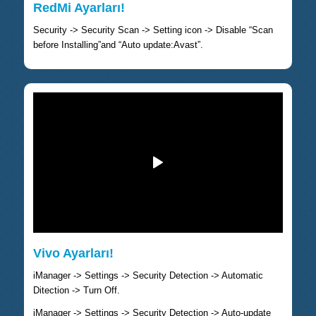
RedMi Ayarları!
Security -> Security Scan -> Setting icon -> Disable “Scan
before Installing”and “Auto update:Avast”.
Vivo Ayarları!
iManager -> Settings -> Security Detection -> Automatic
Ditection -> Turn Off.
iManager -> Settings -> Security Detection -> Auto-update