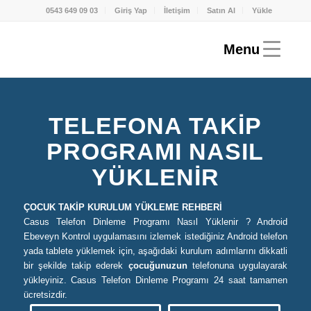
0543 649 09 03
Giriş Yap
İletişim
Satın Al
Yükle
TELEFONA TAKIP
PROGRAMI NASIL
YÜKLENIR
ÇOCUK TAKİP KURULUM YÜKLEME REHBERİ
Casus Telefon Dinleme Programı Nasıl Yüklenir ? Android
Ebeveyn Kontrol uygulamasını izlemek istediğiniz Android telefon
yada tablete yüklemek için, aşağıdaki kurulum adımlarını dikkatli
bir şekilde takip ederek
çocuğunuzun
telefonuna uygulayarak
yükleyiniz. Casus Telefon Dinleme Programı 24 saat tamamen
ücretsizdir.