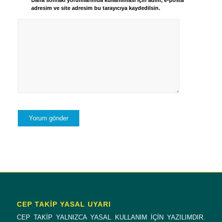
Daha sonraki yorumlarımda kullanılması için adım, e-posta
adresim ve site adresim bu tarayıcıya kaydedilsin.
CEP TAKİP YASAL UYARI
CEP TAKİP YALNIZCA YASAL KULLANIM İÇİN YAZILIMDIR.