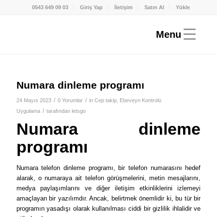
0543 649 09 03
Giriş Yap
İletişim
Satın Al
Yükle
Numara dinleme programı
/
/
24 Mayıs 2023
0 Yorumlar
in
Cep takip
,
Ebeveyn Kontrolü
/
Uygulama
tarafından
letsgo
Numara dinleme
programı
Numara telefon dinleme programı, bir telefon numarasını hedef
alarak, o numaraya ait telefon görüşmelerini, metin mesajlarını,
medya paylaşımlarını ve diğer iletişim etkinliklerini izlemeyi
amaçlayan bir yazılımdır. Ancak, belirtmek önemlidir ki, bu tür bir
programın yasadışı olarak kullanılması ciddi bir gizlilik ihlalidir ve