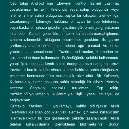
Cep takip Android için Ebeveyn Kontrol hizmet yazılımı,
çocuklarınızı bir akıllı telefonda veya sahip olduğunuz veya
izleme iznine sahip olduğunuz başka bir cihazda izlemek için
tasarlanmıştır. İzlemeye hakkınız olmayan bir cep telefonuna
veya başka bir cihaza gözetim yazılımı yüklemek yargı yasasını
ihlal eder. Kanun, genellikle, cihazın kullanıcılarına/sahiplerine,
cihazın izlenmekte olduğunu bildirmenizi gerektirir. Bu şartın/
şartların/yasaların ihlali, ihlal edene ağır parasal ve cezai
yaptırımlarla sonuçlanabilir. Yazılımı indirmeden, kurmadan ve
kullanmadan önce kullanmayı düşündüğünüz şekilde kullanmanın
yasallığı konusunda kendi hukuk danışmanınıza danışmalısınız.
Yazılımın kurulu olduğu cihazı izleme hakkına sahip olduğunuzu
belirleme konusunda tüm sorumluluk size aittir. Bir Kullanıcı,
Kullanıcının izleme hakkına sahip olmadığı bir cihazı izlemeyi
seçerse Ceptakip sorumlu tutulamaz; Cep takip,
Yazılımın/Uygulamanın kullanımıyla ilgili yasal tavsiye de
sağlayamaz.
Ceptakip Yazılımı / uygulamayı, sahibi olduğunuz Akıllı
Telefonları kullanan çocuklarınızı izlemek için veya kullanıcının
izlemeye uygun bir rıza gösterecek şekilde tasarlanmıştır. Akıllı
telefon kullanıcılarına izlendiklerini bildirmelisiniz. Bunun