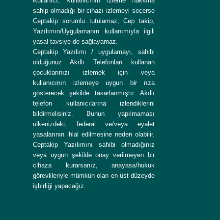
Kullanıcı, Kullanıcının izleme hakkına
sahip olmadığı bir cihazı izlemeyi seçerse
Ceptakip sorumlu tutulamaz; Cep takip,
Yazılımın/Uygulamanın kullanımıyla ilgili
yasal tavsiye de sağlayamaz.
Ceptakip Yazılımı / uygulamayı, sahibi
olduğunuz Akıllı Telefonları kullanan
çocuklarınızı izlemek için veya
kullanıcının izlemeye uygun bir rıza
gösterecek şekilde tasarlanmıştır. Akıllı
telefon kullanıcılarına izlendiklerini
bildirmelisiniz. Bunun yapılmaması
ülkenizdeki, federal ve/veya eyalet
yasalarının ihlal edilmesine neden olabilir.
Ceptakip Yazılımını sahibi olmadığınız
veya uygun şekilde onay verilmeyen bir
cihaza kurarsanız, anayasa/hukuk
görevlileriyle mümkün olan en üst düzeyde
işbirliği yapacağız.