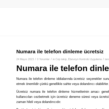
Numara ile telefon dinleme ücretsiz
/
/
/
24 Mayıs 2023
0 Yorumlar
in
Cep takip
,
Ebeveyn Kontrolü Uygulama
tar
Numara ile telefon dinl
Numara ile telefon dinleme iddialarında ücretsiz seçenekler sunan
etmek önemlidir çünkü genellikle sahte veya dolandırıcı olabilirler.
Ücretsiz numara ile telefon dinleme hizmetlerinin amacı genelli
kullanıcıları cezbetmek için ücretsiz deneme süresi veya ücretsiz ö
zaman hileli veya dolandırıcıdır.