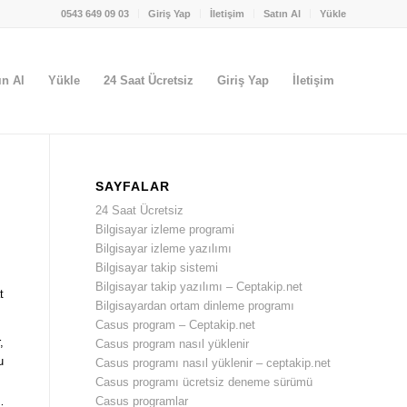
0543 649 09 03
Giriş Yap
İletişim
Satın Al
Yükle
ın Al
Yükle
24 Saat Ücretsiz
Giriş Yap
İletişim
SAYFALAR
24 Saat Ücretsiz
Bilgisayar izleme programi
Bilgisayar izleme yazılımı
Bilgisayar takip sistemi
Bilgisayar takip yazılımı – Ceptakip.net
t
Bilgisayardan ortam dinleme programı
Casus program – Ceptakip.net
,
Casus program nasıl yüklenir
u
Casus programı nasıl yüklenir – ceptakip.net
Casus programı ücretsiz deneme sürümü
Casus programlar