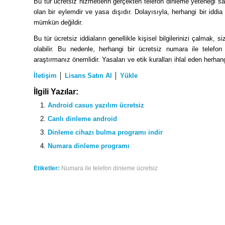
Bu tür ücretsiz hizmetlerin gerçekten telefon dinleme yeteneği sa
olan bir eylemdir ve yasa dışıdır. Dolayısıyla, herhangi bir idd
mümkün değildir.
Bu tür ücretsiz iddiaların genellikle kişisel bilgilerinizi çalmak, 
olabilir. Bu nedenle, herhangi bir ücretsiz numara ile telefo
araştırmanız önemlidir. Yasaları ve etik kuralları ihlal eden herhan
İletişim
│
Lisans Satın Al
│
Yükle
İlgili Yazılar:
Android casus yazılım ücretsiz
Canlı dinleme android
Dinleme cihazı bulma programı indir
Numara dinleme programı
Etiketler:
Numara ile telefon dinleme ücretsiz