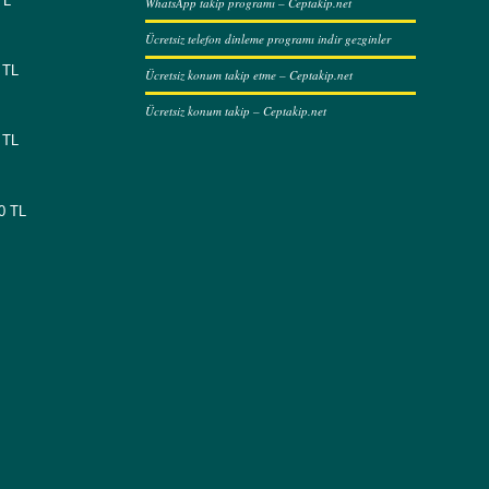
TL
WhatsApp takip programı – Ceptakip.net
Ücretsiz telefon dinleme programı indir gezginler
 TL
Ücretsiz konum takip etme – Ceptakip.net
Ücretsiz konum takip – Ceptakip.net
 TL
00 TL