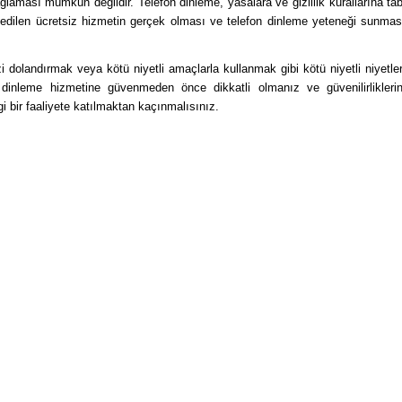
ğlaması mümkün değildir. Telefon dinleme, yasalara ve gizlilik kurallarına tab
ia edilen ücretsiz hizmetin gerçek olması ve telefon dinleme yeteneği sunmas
sizi dolandırmak veya kötü niyetli amaçlarla kullanmak gibi kötü niyetli niyetler
n dinleme hizmetine güvenmeden önce dikkatli olmanız ve güvenilirliklerin
gi bir faaliyete katılmaktan kaçınmalısınız.