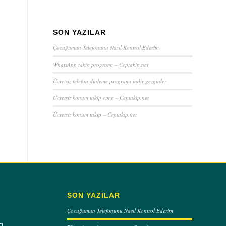
SON YAZILAR
Çocuğumun Telefonunu Nasıl Kontrol Ederim
WhatsApp takip programı – Ceptakip.net
Ücretsiz telefon dinleme programı indir gezginler
Ücretsiz konum takip etme – Ceptakip.net
Ücretsiz konum takip – Ceptakip.net
SON YAZILAR
Çocuğumun Telefonunu Nasıl Kontrol Ederim