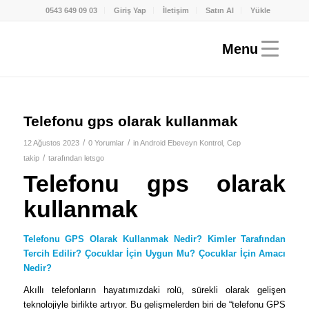
0543 649 09 03
Giriş Yap
İletişim
Satın Al
Yükle
Telefonu gps olarak kullanmak
/
/
12 Ağustos 2023
0 Yorumlar
in
Android Ebeveyn Kontrol
,
Cep
/
takip
tarafından
letsgo
Telefonu gps olarak
kullanmak
Telefonu GPS Olarak Kullanmak Nedir? Kimler Tarafından
Tercih Edilir? Çocuklar İçin Uygun Mu? Çocuklar İçin Amacı
Nedir?
Akıllı telefonların hayatımızdaki rolü, sürekli olarak gelişen
teknolojiyle birlikte artıyor. Bu gelişmelerden biri de “telefonu GPS