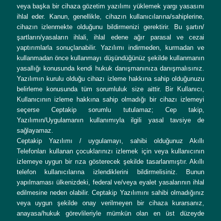
veya başka bir cihaza gözetim yazılımı yüklemek yargı yasasını
ihlal eder. Kanun, genellikle, cihazın kullanıcılarına/sahiplerine,
cihazın izlenmekte olduğunu bildirmenizi gerektirir. Bu şartın/
şartların/yasaların ihlali, ihlal edene ağır parasal ve cezai
yaptırımlarla sonuçlanabilir. Yazılımı indirmeden, kurmadan ve
kullanmadan önce kullanmayı düşündüğünüz şekilde kullanmanın
yasallığı konusunda kendi hukuk danışmanınıza danışmalısınız.
Yazılımın kurulu olduğu cihazı izleme hakkına sahip olduğunuzu
belirleme konusunda tüm sorumluluk size aittir. Bir Kullanıcı,
Kullanıcının izleme hakkına sahip olmadığı bir cihazı izlemeyi
seçerse Ceptakip sorumlu tutulamaz; Cep takip,
Yazılımın/Uygulamanın kullanımıyla ilgili yasal tavsiye de
sağlayamaz.
Ceptakip Yazılımı / uygulamayı, sahibi olduğunuz Akıllı
Telefonları kullanan çocuklarınızı izlemek için veya kullanıcının
izlemeye uygun bir rıza gösterecek şekilde tasarlanmıştır. Akıllı
telefon kullanıcılarına izlendiklerini bildirmelisiniz. Bunun
yapılmaması ülkenizdeki, federal ve/veya eyalet yasalarının ihlal
edilmesine neden olabilir. Ceptakip Yazılımını sahibi olmadığınız
veya uygun şekilde onay verilmeyen bir cihaza kurarsanız,
anayasa/hukuk görevlileriyle mümkün olan en üst düzeyde