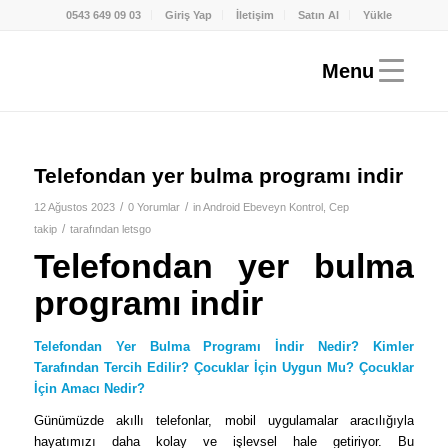
0543 649 09 03
Giriş Yap
İletişim
Satın Al
Yükle
Telefondan yer bulma programı indir
/
/
12 Ağustos 2023
0 Yorumlar
in
Android Ebeveyn Kontrol
,
Cep
/
takip
tarafından
letsgo
Telefondan yer bulma
programı indir
Telefondan Yer Bulma Programı İndir Nedir? Kimler
Tarafından Tercih Edilir? Çocuklar İçin Uygun Mu? Çocuklar
İçin Amacı Nedir?
Günümüzde akıllı telefonlar, mobil uygulamalar aracılığıyla
hayatımızı daha kolay ve işlevsel hale getiriyor. Bu