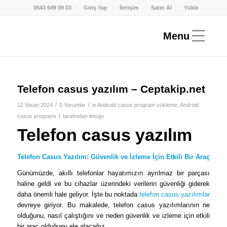
0543 649 09 03
Giriş Yap
İletişim
Satın Al
Yükle
Telefon casus yazılım – Ceptakip.net
/
/
12 Nisan 2024
0 Yorumlar
in
Android casus program yükleme
,
Android
/
casus programı
tarafından
letsgo
Telefon casus yazılım
Telefon Casus Yazılım: Güvenlik ve İzleme İçin Etkili Bir Araç
Günümüzde, akıllı telefonlar hayatımızın ayrılmaz bir parçası
haline geldi ve bu cihazlar üzerindeki verilerin güvenliği giderek
daha önemli hale geliyor. İşte bu noktada
telefon casus yazılımlar
devreye giriyor. Bu makalede, telefon casus yazılımlarının ne
olduğunu, nasıl çalıştığını ve neden güvenlik ve izleme için etkili
bir araç olduğunu ele alacağız.