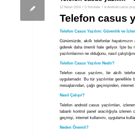
/
/
12 Nisan 2024
0 Yorumlar
in
Android casus pr
Telefon casus y
Telefon Casus Yazılım: Güvenlik ve İzlem
Günümüzde, akıllı telefonlar hayatımızın a
giderek daha önemli hale geliyor. İşte bu
yazılımlarının ne olduğunu, nasıl çalıştığın
Telefon Casus Yazılım Nedir?
Telefon casus yazılımı, bir akıllı telef
uygulamadır. Bu tür yazılımlar genellikle b
mesajlarından, çağrı geçmişinden, internet
Nasıl Çalışır?
Telefon android casus yazılımları, izlenen 
tabanlı kontrol panel aracılığıyla izlenen c
geçmişi, internet kullanımı, uygulama kulla
Neden Önemli?