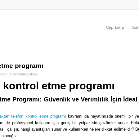
Cep takip
Sat
 etme programı
/
ogramı
tarafından
letsgo
n kontrol etme programı
tme Programı: Güvenlik ve Verimlilik İçin İdeal
aktan telefon kontrol etme programı
kavramı da hayatımızda önemli bir ye
em de profesyonel kullanım için geniş bir yelpazede çözümler sunar. Peki
ıl çalışır, hangi avantajları sunar ve kullanırken nelere dikkat edilmelidir? B
e alacağız.