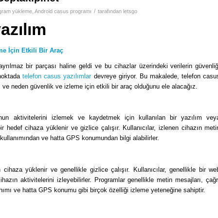
/
ogram yükleme
,
Android casus programı
tarafından
letsgo
azılım
e İçin Etkili Bir Araç
yrılmaz bir parçası haline geldi ve bu cihazlar üzerindeki verilerin güvenliğ
 noktada
telefon casus yazılımlar
devreye giriyor. Bu makalede, telefon casu
ı ve neden güvenlik ve izleme için etkili bir araç olduğunu ele alacağız.
onun aktivitelerini izlemek ve kaydetmek için kullanılan bir yazılım vey
ir hedef cihaza yüklenir ve gizlice çalışır. Kullanıcılar, izlenen cihazın meti
 kullanımından ve hatta GPS konumundan bilgi alabilirler.
cihaza yüklenir ve genellikle gizlice çalışır. Kullanıcılar, genellikle bir we
ihazın aktivitelerini izleyebilirler. Programlar genellikle metin mesajları, çağr
nımı ve hatta GPS konumu gibi birçok özelliği izleme yeteneğine sahiptir.