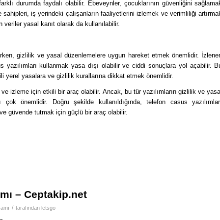
farklı durumda faydalı olabilir. Ebeveynler, çocuklarının güvenliğini sağlama
me sahipleri, iş yerindeki çalışanların faaliyetlerini izlemek ve verimliliği artırma
n veriler yasal kanıt olarak da kullanılabilir.
ırken, gizlilik ve yasal düzenlemelere uygun hareket etmek önemlidir. İzlene
s yazılımları kullanmak yasa dışı olabilir ve ciddi sonuçlara yol açabilir. B
li yerel yasalara ve gizlilik kurallarına dikkat etmek önemlidir.
e izleme için etkili bir araç olabilir. Ancak, bu tür yazılımların gizlilik ve yasa
 çok önemlidir. Doğru şekilde kullanıldığında, telefon casus yazılımlar
k ve güvende tutmak için güçlü bir araç olabilir.
amı – Ceptakip.net
/
ramı
tarafından
letsgo