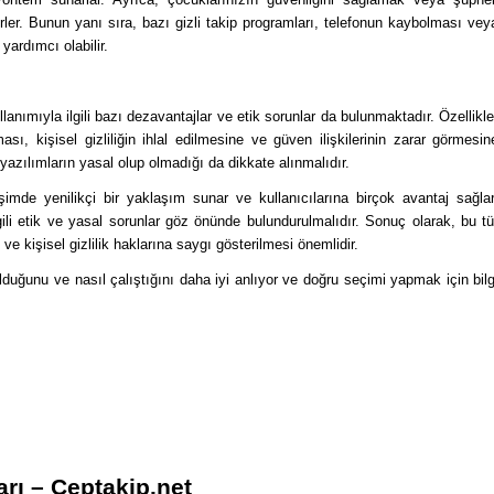
ilirler. Bunun yanı sıra, bazı gizli takip programları, telefonun kaybolması vey
ardımcı olabilir.
llanımıyla ilgili bazı dezavantajlar ve etik sorunlar da bulunmaktadır. Özellikle
ması, kişisel gizliliğin ihlal edilmesine ve güven ilişkilerinin zarar görmesin
r yazılımların yasal olup olmadığı da dikkate alınmalıdır.
rişimde yenilikçi bir yaklaşım sunar ve kullanıcılarına birçok avantaj sağlar
gili etik ve yasal sorunlar göz önünde bulundurulmalıdır. Sonuç olarak, bu tü
 ve kişisel gizlilik haklarına saygı gösterilmesi önemlidir.
olduğunu ve nasıl çalıştığını daha iyi anlıyor ve doğru seçimi yapmak için bilg
rı – Ceptakip.net