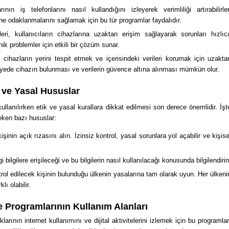
ının iş telefonlarını nasıl kullandığını izleyerek verimliliği artırabilirler
rine odaklanmalarını sağlamak için bu tür programlar faydalıdır.
ri, kullanıcıların cihazlarına uzaktan erişim sağlayarak sorunları hızlıc
nik problemler için etkili bir çözüm sunar.
cihazların yerini tespit etmek ve içerisindeki verileri korumak için uzakta
 sayede cihazın bulunması ve verilerin güvence altına alınması mümkün olur.
 ve Yasal Hususlar
llanılırken etik ve yasal kurallara dikkat edilmesi son derece önemlidir. İşt
eken bazı hususlar:
inin açık rızasını alın. İzinsiz kontrol, yasal sorunlara yol açabilir ve kişise
i bilgilere erişileceği ve bu bilgilerin nasıl kullanılacağı konusunda bilgilendirin
rol edilecek kişinin bulunduğu ülkenin yasalarına tam olarak uyun. Her ülkeni
lı olabilir.
 Programlarının Kullanım Alanları
arının internet kullanımını ve dijital aktivitelerini izlemek için bu programlar