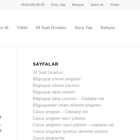
0543 649 09 03
Giriş Yap
İletişim
Satın Al
Yükle
ın Al
Yükle
24 Saat Ücretsiz
Giriş Yap
İletişim
SAYFALAR
24 Saat Ücretsiz
Bilgisayar izleme programi
Bilgisayar izleme yazılımı
Bilgisayar takip sistemi
Bilgisayar takip yazılımı – Ceptakip.net
Bilgisayardan ortam dinleme programı
Casus program – Ceptakip.net
r
Casus program nasıl yüklenir
,
Casus programı nasıl yüklenir – ceptakip.net
u
Casus programı ücretsiz deneme sürümü
Casus programlar