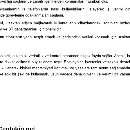
üvenliği sağlanır ve zararlı içeriklerden korunmaları mümkün olur.
ışanlarının iş telefonlarını nasıl kullandıklarını izleyerek iş verimliliğin
içinde görevlerine odaklanmaları sağlanır.
i, uzaktan erişim sağlayarak kullanıcıların cihazlarındaki sorunları hızlıc
ler ve BT departmanları için önemlidir.
tı cihazların yerini tespit etmek ve içerisindeki verileri korumak için uzakta
lojisi, güvenlik, verimlilik ve kontrol açısından birçok fayda sağlar. Ancak, b
lara dikkat edilmesi büyük önem taşır. Ebeveynler, işverenler ve teknik deste
de kullanarak kişisel mahremiyeti korumalı ve yasalara tam uyum sağlamalıdır
i ve etik bir şekilde kullanmak, uzun vadede daha güvenli ve verimli bir yaşa
Ceptakip.net