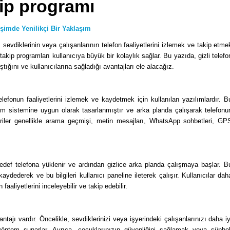
kip programı
işimde Yenilikçi Bir Yaklaşım
vdiklerinin veya çalışanlarının telefon faaliyetlerini izlemek ve takip etme
n takip programları kullanıcıya büyük bir kolaylık sağlar. Bu yazıda, gizli telefo
ştığını ve kullanıcılarına sağladığı avantajları ele alacağız.
 telefonun faaliyetlerini izlemek ve kaydetmek için kullanılan yazılımlardır. B
tim sistemine uygun olarak tasarlanmıştır ve arka planda çalışarak telefonu
 veriler genellikle arama geçmişi, metin mesajları, WhatsApp sohbetleri, GP
edef telefona yüklenir ve ardından gizlice arka planda çalışmaya başlar. B
 kaydederek ve bu bilgileri kullanıcı paneline ileterek çalışır. Kullanıcılar dah
faaliyetlerini inceleyebilir ve takip edebilir.
antajı vardır. Öncelikle, sevdiklerinizi veya işyerindeki çalışanlarınızı daha iy
yöntem sunarlar. Ayrıca, çocuklarınızın güvenliğini sağlamak veya şüphel