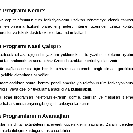
e Programı Nedir?
bir cep telefonunun tüm fonksiyonlarını uzaktan yönetmeye olanak tanıya
ın telefonlarına fiziksel olarak erişmeden, internet üzerinden cihazı kontro
erenler ve teknik destek ekipleri tarafından kullanılır.
 Programı Nasıl Çalışır?
edilecek cihaza uygun bir yazılım yüklemektir. Bu yazılım, telefonun işleti
mi tamamlandıktan sonra cihaz üzerinde uzaktan kontrol yetkisi verir.
n sağlanabilmesi için her iki cihazın da internete bağlı olması gereklidir
r şekilde aktarılmasını sağlar.
amlandıktan sonra, kontrol paneli aracılığıyla telefonun tüm fonksiyonların
ıcısı veya özel bir uygulama aracılığıyla kullanılabilir.
l etme programları, telefonun ekranını görme, çağrıları ve mesajları izleme
hatta kamera erişimi gibi çeşitli fonksiyonlar sunar.
 Programlarının Avantajları
ının dijital aktivitelerini izleyerek güvenliklerini sağlarlar. Zararlı içerikler
imlerle iletişim kurduğunu takip edebilirler.