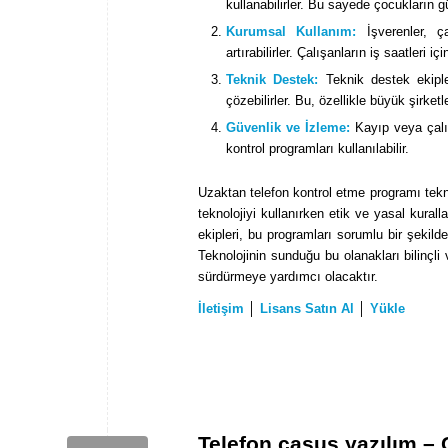
kullanabilirler. Bu sayede çocukların g
Kurumsal Kullanım:
İşverenler, çal
artırabilirler. Çalışanların iş saatleri 
Teknik Destek:
Teknik destek ekipler
çözebilirler. Bu, özellikle büyük şirket
Güvenlik ve İzleme:
Kayıp veya çalın
kontrol programları kullanılabilir.
Uzaktan telefon kontrol etme programı tekno
teknolojiyi kullanırken etik ve yasal kural
ekipleri, bu programları sorumlu bir şekil
Teknolojinin sunduğu bu olanakları bilinçl
sürdürmeye yardımcı olacaktır.
İletişim
│
Lisans Satın Al
│
Yükle
Telefon casus yazılım – 