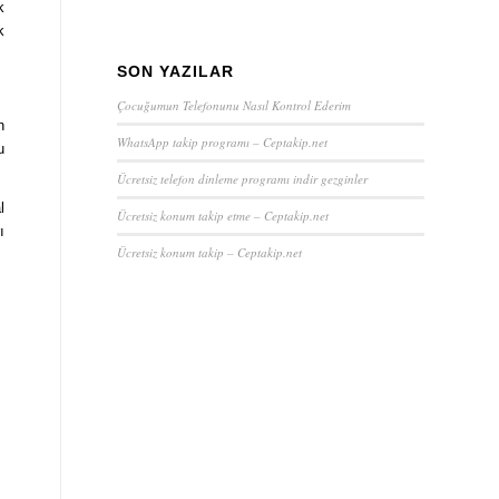
k
k
SON YAZILAR
Çocuğumun Telefonunu Nasıl Kontrol Ederim
n
WhatsApp takip programı – Ceptakip.net
u
Ücretsiz telefon dinleme programı indir gezginler
l
Ücretsiz konum takip etme – Ceptakip.net
ı
Ücretsiz konum takip – Ceptakip.net