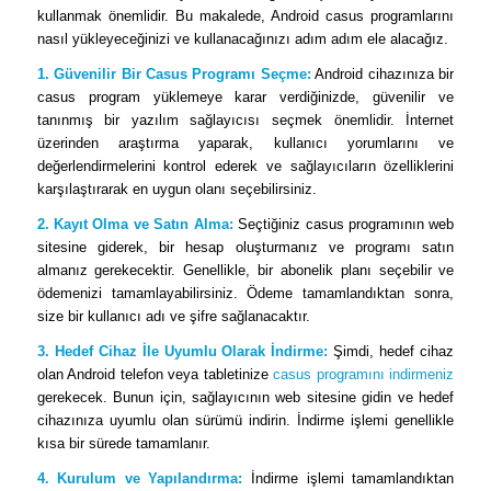
kullanmak önemlidir. Bu makalede, Android casus programlarını
nasıl yükleyeceğinizi ve kullanacağınızı adım adım ele alacağız.
1. Güvenilir Bir Casus Programı Seçme:
Android cihazınıza bir
casus program yüklemeye karar verdiğinizde, güvenilir ve
tanınmış bir yazılım sağlayıcısı seçmek önemlidir. İnternet
üzerinden araştırma yaparak, kullanıcı yorumlarını ve
değerlendirmelerini kontrol ederek ve sağlayıcıların özelliklerini
karşılaştırarak en uygun olanı seçebilirsiniz.
2. Kayıt Olma ve Satın Alma:
Seçtiğiniz casus programının web
sitesine giderek, bir hesap oluşturmanız ve programı satın
almanız gerekecektir. Genellikle, bir abonelik planı seçebilir ve
ödemenizi tamamlayabilirsiniz. Ödeme tamamlandıktan sonra,
size bir kullanıcı adı ve şifre sağlanacaktır.
3. Hedef Cihaz İle Uyumlu Olarak İndirme:
Şimdi, hedef cihaz
olan Android telefon veya tabletinize
casus programını indirmeniz
gerekecek. Bunun için, sağlayıcının web sitesine gidin ve hedef
cihazınıza uyumlu olan sürümü indirin. İndirme işlemi genellikle
kısa bir sürede tamamlanır.
4. Kurulum ve Yapılandırma:
İndirme işlemi tamamlandıktan