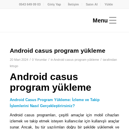
0543 649 09 03
Giriş Yap
İletişim
Satın Al
Yükle
Android casus program yükleme
/
/
/
20 Mart 2024
0 Yorumlar
in
Android casus program yükleme
tarafından
letsgo
Android casus
program yükleme
Android Casus Program Yükleme: İzleme ve Takip
İşlemlerini Nasıl Gerçekleştirirsiniz?
Android casus programları, çeşitli amaçlar için mobil cihazları
izlemek ve takip etmek isteyen kullanıcılar için kullanışlı araçlar
sunar. Ancak, bu tür yazılımları doğru bir şekilde yüklemek ve