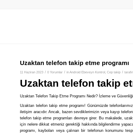
Uzaktan telefon takip etme programı
/
/
/
11 Haziran 2023
0 Yorumlar
in
Android Ebeveyn Kontrol
,
Cep takip
taraf
Uzaktan telefon takip 
Uzaktan Telefon Takip Etme Programı Nedir? İzleme ve Güvenliğin
Uzaktan telefon takip etme programı! Günümüzde telefonlarımız
iletişim aracıdır. Ancak, bazen sevdiklerimizin veya kayıp telefon
telefon takip etme programları devreye girer. Bu makalede, uzakt
için nelere dikkat etmeniz gerektiği hakkında bilgilendirme yap
programı, kaybolan veya çalınan bir telefonun konumunu tespi