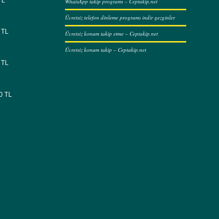
TL
WhatsApp takip programı – Ceptakip.net
Ücretsiz telefon dinleme programı indir gezginler
 TL
Ücretsiz konum takip etme – Ceptakip.net
Ücretsiz konum takip – Ceptakip.net
 TL
00 TL