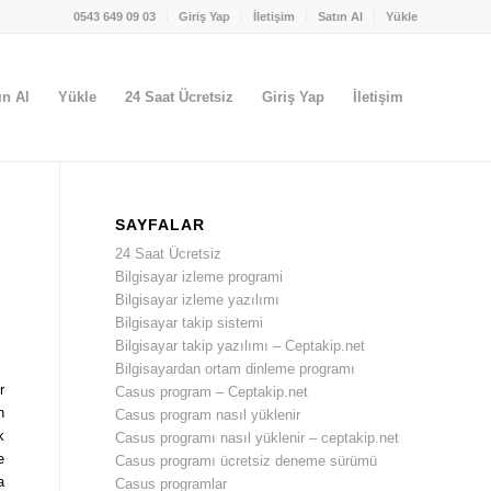
0543 649 09 03
Giriş Yap
İletişim
Satın Al
Yükle
ın Al
Yükle
24 Saat Ücretsiz
Giriş Yap
İletişim
SAYFALAR
24 Saat Ücretsiz
Bilgisayar izleme programi
Bilgisayar izleme yazılımı
Bilgisayar takip sistemi
Bilgisayar takip yazılımı – Ceptakip.net
Bilgisayardan ortam dinleme programı
r
Casus program – Ceptakip.net
n
Casus program nasıl yüklenir
k
Casus programı nasıl yüklenir – ceptakip.net
e
Casus programı ücretsiz deneme sürümü
a
Casus programlar