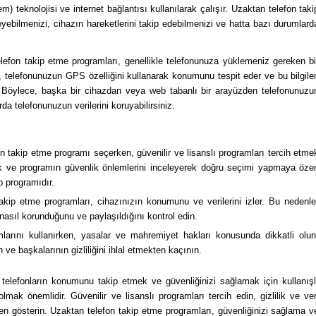
) teknolojisi ve internet bağlantısı kullanılarak çalışır. Uzaktan telefon taki
ebilmenizi, cihazın hareketlerini takip edebilmenizi ve hatta bazı durumlard
efon takip etme programları, genellikle telefonunuza yüklemeniz gereken bi
elefonunuzun GPS özelliğini kullanarak konumunu tespit eder ve bu bilgiler
r. Böylece, başka bir cihazdan veya web tabanlı bir arayüzden telefonunuzu
da telefonunuzun verilerini koruyabilirsiniz.
on takip etme programı seçerken, güvenilir ve lisanslı programları tercih etme
rak ve programın güvenlik önlemlerini inceleyerek doğru seçimi yapmaya öze
 programıdır.
akip etme programları, cihazınızın konumunu ve verilerini izler. Bu nedenle
in nasıl korunduğunu ve paylaşıldığını kontrol edin.
arını kullanırken, yasalar ve mahremiyet hakları konusunda dikkatli olun
ve başkalarının gizliliğini ihlal etmekten kaçının.
telefonların konumunu takip etmek ve güvenliğinizi sağlamak için kullanışl
mak önemlidir. Güvenilir ve lisanslı programları tercih edin, gizlilik ve ver
 gösterin. Uzaktan telefon takip etme programları, güvenliğinizi sağlama v