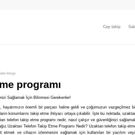
Cep takip
Sat
ından
letsgo
etme programı
izi Sağlamak İçin Bilinmesi Gerekenler!
, hayatımızın önemli bir parçası haline geldi ve çoğumuzun vazgeçilmez bi
ların konumlarını takip etme ihtiyacı ortaya çıkabilir. İşte bu noktada, uzakta
an telefon takip etme programı nedir, nasıl çalışır ve güvenliğinizi sağlama
acağız.Uzaktan Telefon Takip Etme Programı Nedir? Uzaktan telefon takip etm
t etmek ve cihazın izlenmesini sağlamak için kullanılan bir yazılım vey