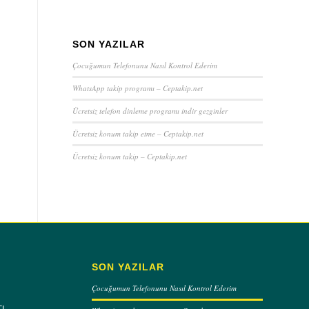
SON YAZILAR
Çocuğumun Telefonunu Nasıl Kontrol Ederim
WhatsApp takip programı – Ceptakip.net
Ücretsiz telefon dinleme programı indir gezginler
Ücretsiz konum takip etme – Ceptakip.net
Ücretsiz konum takip – Ceptakip.net
SON YAZILAR
Çocuğumun Telefonunu Nasıl Kontrol Ederim