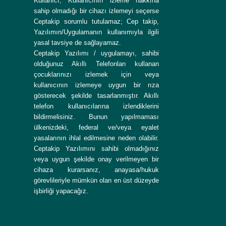
Kullanıcı, Kullanıcının izleme hakkına
sahip olmadığı bir cihazı izlemeyi seçerse
Ceptakip sorumlu tutulamaz; Cep takip,
Yazılımın/Uygulamanın kullanımıyla ilgili
yasal tavsiye de sağlayamaz.
Ceptakip Yazılımı / uygulamayı, sahibi
olduğunuz Akıllı Telefonları kullanan
çocuklarınızı izlemek için veya
kullanıcının izlemeye uygun bir rıza
gösterecek şekilde tasarlanmıştır. Akıllı
telefon kullanıcılarına izlendiklerini
bildirmelisiniz. Bunun yapılmaması
ülkenizdeki, federal ve/veya eyalet
yasalarının ihlal edilmesine neden olabilir.
Ceptakip Yazılımını sahibi olmadığınız
veya uygun şekilde onay verilmeyen bir
cihaza kurarsanız, anayasa/hukuk
görevlileriyle mümkün olan en üst düzeyde
işbirliği yapacağız.