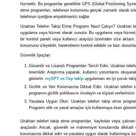
hizmettir. Bu programlar genellikle GPS (Global Positioning System
etme programları, telefonun konumunu gerçek zamanlı olarak izley
telefonun içeriğine erişebilmenizi sağlar.
Uzaktan Telefon Takip Etme Programı Nasıl Çalışır? Uzaktan tel
uygulama veya hizmet olarak sunulur. Bu uygulama veya hizmet, t
bir kontrol paneli veya kullanıcı arayüzü üzerinden size aktarı
konumunu izleyebilir, hareketlerini kontrol edebilir ve bazı durumlar
Güvenlik İpuçları:
Güvenilir ve Lisanslı Programları Tercih Edin: Uzaktan telef
önemlidir. Araştırma yaparak, kullanıcı yorumlarını okuya
gösterin.
mySPY ve Cep takip
uygulaması en iyi çocuk takip
Gizlilik ve Veri Korumasına Dikkat Edin: Uzaktan telefon t
programın gizlilik politikasını inceleyin ve kişisel verileriniz
Yasalara Uygun Olun: Uzaktan telefon takip etme programl
Programı etik ve yasal amaçlar için kullanmaya özen gösterin 
Uzaktan telefon takip etme programları, kaybolan veya çalınan 
araçlardır. Ancak, güvenlik ve mahremiyet konularında dikkatli ol
korumasına dikkat edin ve yasalara uygun olarak kullanmaya özen