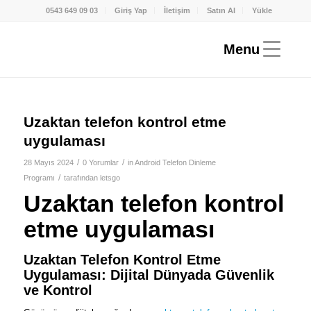
0543 649 09 03
Giriş Yap
İletişim
Satın Al
Yükle
Uzaktan telefon kontrol etme
uygulaması
/
/
28 Mayıs 2024
0 Yorumlar
in
Android Telefon Dinleme
/
Programı
tarafından
letsgo
Uzaktan telefon kontrol
etme uygulaması
Uzaktan Telefon Kontrol Etme
Uygulaması: Dijital Dünyada Güvenlik
ve Kontrol