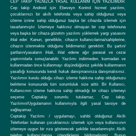
CEP TAKİP YALNIZCA YASAL KULLANIM İÇİN YAZILIMDIR.
Cep takip Android için Ebeveyn Kontrol hizmet yazılımı,
çocuklarınızı bir akıllı telefonda veya sahip olduğunuz veya
izleme iznine sahip olduğunuz başka bir cihazda izlemek için
tasarlanmıştır. İzlemeye hakkınız olmayan bir cep telefonuna
veya başka bir cihaza gözetim yazılımı yüklemek yargı yasasını
ihlal eder. Kanun, genellikle, cihazın kullanıcılarına/sahiplerine,
cihazın izlenmekte olduğunu bildirmenizi gerektirir. Bu şartın/
şartların/yasaların ihlali, ihlal edene ağır parasal ve cezai
yaptırımlarla sonuçlanabilir. Yazılımı indirmeden, kurmadan ve
kullanmadan önce kullanmayı düşündüğünüz şekilde kullanmanın
yasallığı konusunda kendi hukuk danışmanınıza danışmalısınız.
Yazılımın kurulu olduğu cihazı izleme hakkına sahip olduğunuzu
belirleme konusunda tüm sorumluluk size aittir. Bir Kullanıcı,
Kullanıcının izleme hakkına sahip olmadığı bir cihazı izlemeyi
seçerse Ceptakip sorumlu tutulamaz; Cep takip,
Yazılımın/Uygulamanın kullanımıyla ilgili yasal tavsiye de
sağlayamaz.
Ceptakip Yazılımı / uygulamayı, sahibi olduğunuz Akıllı
Telefonları kullanan çocuklarınızı izlemek için veya kullanıcının
izlemeye uygun bir rıza gösterecek şekilde tasarlanmıştır. Akıllı
telefon kullanıcılarına izlendiklerini bildirmelisiniz. Bunun