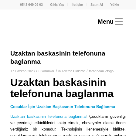
0543 649 09 03
Giriş Yap
İletişim
Satın Al
Yükle
Uzaktan baskasinin telefonuna
baglanma
/
/
/
17 Haziran 2023
0 Yorumlar
in
Telefon Dinleme
tarafından
letsgo
Uzaktan baskasinin
telefonuna baglanma
Çocuklar İçin Uzaktan Başkasının Telefonuna Bağlanma
Uzaktan baskasinin telefonuna baglanma!
Çocukların güvenliği
ve çevrimiçi etkinliklerini takip etmek, ebeveynler olarak önem
verdiğimiz bir konudur. Teknolojinin ilerlemesiyle birlikte,
çocuklarımızın telefonlarına uzaktan erişim sağlayarak onların