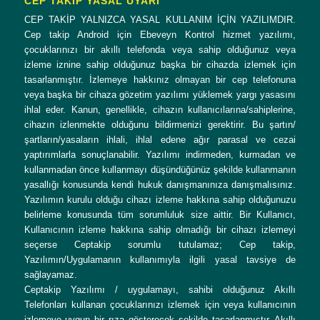
CEP TAKİP YASAL UYARI
CEP TAKİP YALNIZCA YASAL KULLANIM İÇİN YAZILIMDIR.
Cep takip Android için Ebeveyn Kontrol hizmet yazılımı,
çocuklarınızı bir akıllı telefonda veya sahip olduğunuz veya
izleme iznine sahip olduğunuz başka bir cihazda izlemek için
tasarlanmıştır. İzlemeye hakkınız olmayan bir cep telefonuna
veya başka bir cihaza gözetim yazılımı yüklemek yargı yasasını
ihlal eder. Kanun, genellikle, cihazın kullanıcılarına/sahiplerine,
cihazın izlenmekte olduğunu bildirmenizi gerektirir. Bu şartın/
şartların/yasaların ihlali, ihlal edene ağır parasal ve cezai
yaptırımlarla sonuçlanabilir. Yazılımı indirmeden, kurmadan ve
kullanmadan önce kullanmayı düşündüğünüz şekilde kullanmanın
yasallığı konusunda kendi hukuk danışmanınıza danışmalısınız.
Yazılımın kurulu olduğu cihazı izleme hakkına sahip olduğunuzu
belirleme konusunda tüm sorumluluk size aittir. Bir Kullanıcı,
Kullanıcının izleme hakkına sahip olmadığı bir cihazı izlemeyi
seçerse Ceptakip sorumlu tutulamaz; Cep takip,
Yazılımın/Uygulamanın kullanımıyla ilgili yasal tavsiye de
sağlayamaz.
Ceptakip Yazılımı / uygulamayı, sahibi olduğunuz Akıllı
Telefonları kullanan çocuklarınızı izlemek için veya kullanıcının
izlemeye uygun bir rıza gösterecek şekilde tasarlanmıştır. Akıllı