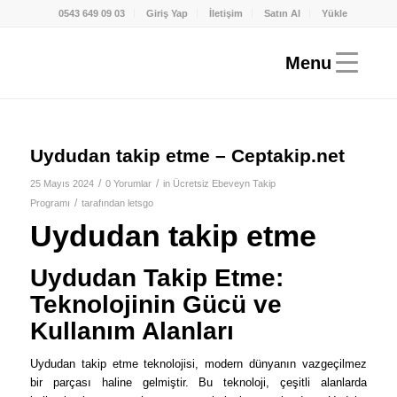
0543 649 09 03
Giriş Yap
İletişim
Satın Al
Yükle
Uydudan takip etme – Ceptakip.net
/
/
25 Mayıs 2024
0 Yorumlar
in
Ücretsiz Ebeveyn Takip
/
Programı
tarafından
letsgo
Uydudan takip etme
Uydudan Takip Etme:
Teknolojinin Gücü ve
Kullanım Alanları
Uydudan takip etme teknolojisi, modern dünyanın vazgeçilmez
bir parçası haline gelmiştir. Bu teknoloji, çeşitli alanlarda