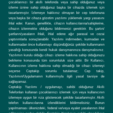
çocuklarınızı bir akıllı telefonda veya sahip olduğunuz veya
izleme iznine sahip olduğunuz başka bir cihazda izlemek için
tasarlanmıştır. İzlemeye hakkınız olmayan bir cep telefonuna
veya başka bir cihaza gözetim yazılımı yüklemek yargı yasasını
ihlal eder. Kanun, genellikle, cihazın kullanıcılarına/sahiplerine,
cihazın izlenmekte olduğunu bildirmenizi gerektirir. Bu şartın/
şartların/yasaların ihlali, ihlal edene ağır parasal ve cezai
yaptırımlarla sonuçlanabilir. Yazılımı indirmeden, kurmadan ve
kullanmadan önce kullanmayı düşündüğünüz şekilde kullanmanın
yasallığı konusunda kendi hukuk danışmanınıza danışmalısınız.
Yazılımın kurulu olduğu cihazı izleme hakkına sahip olduğunuzu
belirleme konusunda tüm sorumluluk size aittir. Bir Kullanıcı,
Kullanıcının izleme hakkına sahip olmadığı bir cihazı izlemeyi
seçerse Ceptakip sorumlu tutulamaz; Cep takip,
Yazılımın/Uygulamanın kullanımıyla ilgili yasal tavsiye de
sağlayamaz.
Ceptakip Yazılımı / uygulamayı, sahibi olduğunuz Akıllı
Telefonları kullanan çocuklarınızı izlemek için veya kullanıcının
izlemeye uygun bir rıza gösterecek şekilde tasarlanmıştır. Akıllı
telefon kullanıcılarına izlendiklerini bildirmelisiniz. Bunun
yapılmaması ülkenizdeki, federal ve/veya eyalet yasalarının ihlal