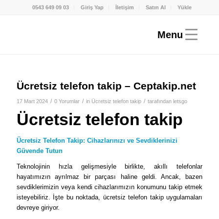
0543 649 09 03
Giriş Yap
İletişim
Satın Al
Yükle
Ücretsiz telefon takip – Ceptakip.net
/
/
/
17 Mart 2024
0 Yorumlar
in
Ücretsiz telefon takip
tarafından
letsgo
Ücretsiz telefon takip
Ücretsiz Telefon Takip: Cihazlarınızı ve Sevdiklerinizi
Güvende Tutun
Teknolojinin hızla gelişmesiyle birlikte, akıllı telefonlar
hayatımızın ayrılmaz bir parçası haline geldi. Ancak, bazen
sevdiklerimizin veya kendi cihazlarımızın konumunu takip etmek
isteyebiliriz. İşte bu noktada, ücretsiz telefon takip uygulamaları
devreye giriyor.