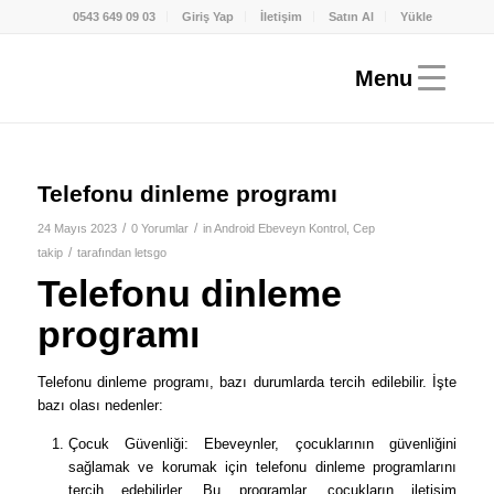
0543 649 09 03
Giriş Yap
İletişim
Satın Al
Yükle
Telefonu dinleme programı
/
/
24 Mayıs 2023
0 Yorumlar
in
Android Ebeveyn Kontrol
,
Cep
/
takip
tarafından
letsgo
Telefonu dinleme
programı
Telefonu dinleme programı, bazı durumlarda tercih edilebilir. İşte
bazı olası nedenler:
Çocuk Güvenliği: Ebeveynler, çocuklarının güvenliğini
sağlamak ve korumak için telefonu dinleme programlarını
tercih edebilirler. Bu programlar, çocukların iletişim