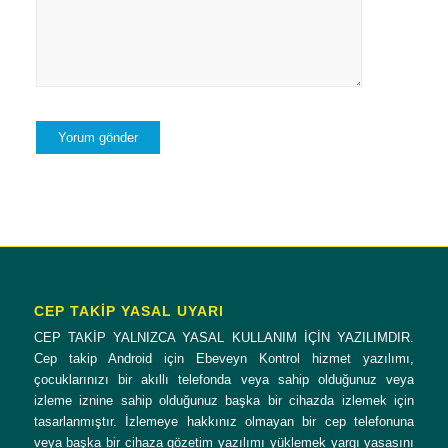
CEP TAKİP YASAL UYARI
CEP TAKİP YALNIZCA YASAL KULLANIM İÇİN YAZILIMDIR.
Cep takip Android için Ebeveyn Kontrol hizmet yazılımı,
çocuklarınızı bir akıllı telefonda veya sahip olduğunuz veya
izleme iznine sahip olduğunuz başka bir cihazda izlemek için
tasarlanmıştır. İzlemeye hakkınız olmayan bir cep telefonuna
veya başka bir cihaza gözetim yazılımı yüklemek yargı yasasını