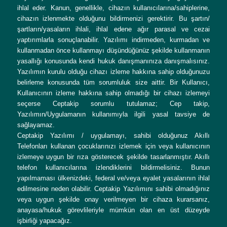
ihlal eder. Kanun, genellikle, cihazın kullanıcılarına/sahiplerine,
cihazın izlenmekte olduğunu bildirmenizi gerektirir. Bu şartın/
şartların/yasaların ihlali, ihlal edene ağır parasal ve cezai
yaptırımlarla sonuçlanabilir. Yazılımı indirmeden, kurmadan ve
kullanmadan önce kullanmayı düşündüğünüz şekilde kullanmanın
yasallığı konusunda kendi hukuk danışmanınıza danışmalısınız.
Yazılımın kurulu olduğu cihazı izleme hakkına sahip olduğunuzu
belirleme konusunda tüm sorumluluk size aittir. Bir Kullanıcı,
Kullanıcının izleme hakkına sahip olmadığı bir cihazı izlemeyi
seçerse Ceptakip sorumlu tutulamaz; Cep takip,
Yazılımın/Uygulamanın kullanımıyla ilgili yasal tavsiye de
sağlayamaz.
Ceptakip Yazılımı / uygulamayı, sahibi olduğunuz Akıllı
Telefonları kullanan çocuklarınızı izlemek için veya kullanıcının
izlemeye uygun bir rıza gösterecek şekilde tasarlanmıştır. Akıllı
telefon kullanıcılarına izlendiklerini bildirmelisiniz. Bunun
yapılmaması ülkenizdeki, federal ve/veya eyalet yasalarının ihlal
edilmesine neden olabilir. Ceptakip Yazılımını sahibi olmadığınız
veya uygun şekilde onay verilmeyen bir cihaza kurarsanız,
anayasa/hukuk görevlileriyle mümkün olan en üst düzeyde
işbirliği yapacağız.