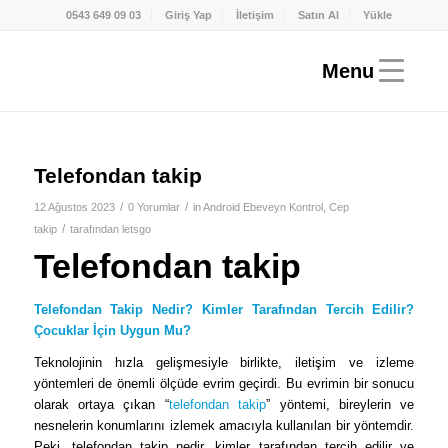
0543 649 09 03
Giriş Yap
İletişim
Satın Al
Yükle
Telefondan takip
/
/
12 Ağustos 2023
0 Yorumlar
in
Android Ebeveyn Kontrol
,
Cep
/
takip
tarafından
letsgo
Telefondan takip
Telefondan Takip Nedir? Kimler Tarafından Tercih Edilir?
Çocuklar İçin Uygun Mu?
Teknolojinin hızla gelişmesiyle birlikte, iletişim ve izleme
yöntemleri de önemli ölçüde evrim geçirdi. Bu evrimin bir sonucu
olarak ortaya çıkan “
telefondan takip
” yöntemi, bireylerin ve
nesnelerin konumlarını izlemek amacıyla kullanılan bir yöntemdir.
Peki, telefondan takip nedir, kimler tarafından tercih edilir ve