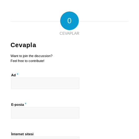
0
CEVAPLAR
Cevapla
Want to join the discussion?
Feel free to contribute!
*
Ad
*
E-posta
İnternet sitesi