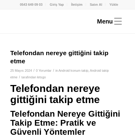
0543 649 09 03
Giriş Yap
İletişim
Satın Al
Yükle
Telefondan nereye gittiğini takip
etme
/
/
25 Mayıs 2024
0 Yorumlar
in
Android konum takip
,
Android takip
/
etme
tarafından
letsgo
Telefondan nereye
gittiğini takip etme
Telefondan Nereye Gittiğini
Takip Etme: Pratik ve
Güvenli Yöntemler