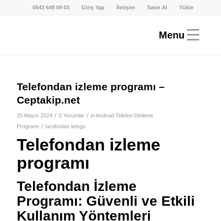
0543 649 09 03
Giriş Yap
İletişim
Satın Al
Yükle
Telefondan izleme programı –
Ceptakip.net
/
/
25 Mayıs 2024
0 Yorumlar
in
Android Telefon Dinleme
/
Programı
tarafından
letsgo
Telefondan izleme
programı
Telefondan İzleme
Programı: Güvenli ve Etkili
Kullanım Yöntemleri