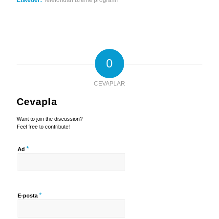
0
CEVAPLAR
Cevapla
Want to join the discussion?
Feel free to contribute!
*
Ad
*
E-posta