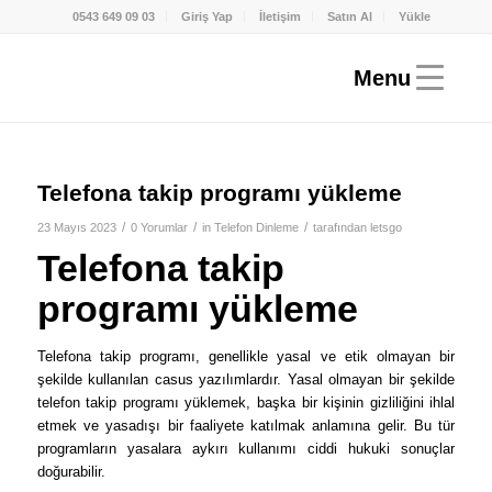
0543 649 09 03
Giriş Yap
İletişim
Satın Al
Yükle
Telefona takip programı yükleme
/
/
/
23 Mayıs 2023
0 Yorumlar
in
Telefon Dinleme
tarafından
letsgo
Telefona takip
programı yükleme
Telefona takip programı, genellikle yasal ve etik olmayan bir
şekilde kullanılan casus yazılımlardır. Yasal olmayan bir şekilde
telefon takip programı yüklemek, başka bir kişinin gizliliğini ihlal
etmek ve yasadışı bir faaliyete katılmak anlamına gelir. Bu tür
programların yasalara aykırı kullanımı ciddi hukuki sonuçlar
doğurabilir.