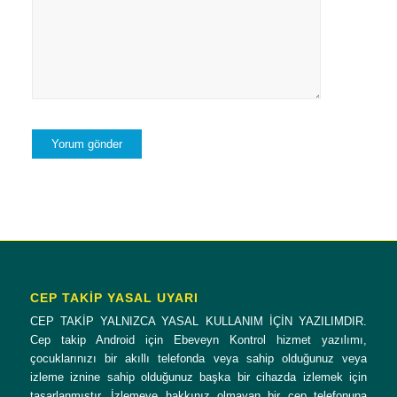
CEP TAKİP YASAL UYARI
CEP TAKİP YALNIZCA YASAL KULLANIM İÇİN YAZILIMDIR.
Cep takip Android için Ebeveyn Kontrol hizmet yazılımı,
çocuklarınızı bir akıllı telefonda veya sahip olduğunuz veya
izleme iznine sahip olduğunuz başka bir cihazda izlemek için
tasarlanmıştır. İzlemeye hakkınız olmayan bir cep telefonuna