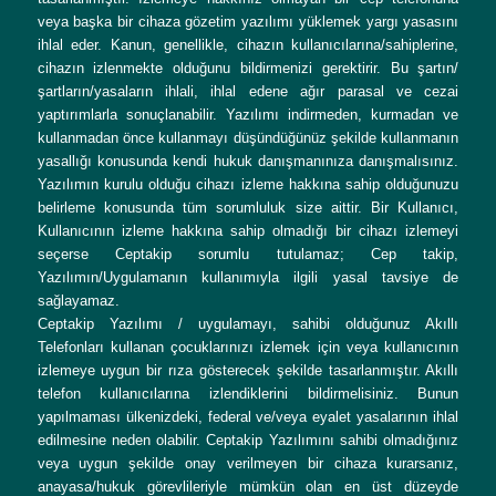
veya başka bir cihaza gözetim yazılımı yüklemek yargı yasasını
ihlal eder. Kanun, genellikle, cihazın kullanıcılarına/sahiplerine,
cihazın izlenmekte olduğunu bildirmenizi gerektirir. Bu şartın/
şartların/yasaların ihlali, ihlal edene ağır parasal ve cezai
yaptırımlarla sonuçlanabilir. Yazılımı indirmeden, kurmadan ve
kullanmadan önce kullanmayı düşündüğünüz şekilde kullanmanın
yasallığı konusunda kendi hukuk danışmanınıza danışmalısınız.
Yazılımın kurulu olduğu cihazı izleme hakkına sahip olduğunuzu
belirleme konusunda tüm sorumluluk size aittir. Bir Kullanıcı,
Kullanıcının izleme hakkına sahip olmadığı bir cihazı izlemeyi
seçerse Ceptakip sorumlu tutulamaz; Cep takip,
Yazılımın/Uygulamanın kullanımıyla ilgili yasal tavsiye de
sağlayamaz.
Ceptakip Yazılımı / uygulamayı, sahibi olduğunuz Akıllı
Telefonları kullanan çocuklarınızı izlemek için veya kullanıcının
izlemeye uygun bir rıza gösterecek şekilde tasarlanmıştır. Akıllı
telefon kullanıcılarına izlendiklerini bildirmelisiniz. Bunun
yapılmaması ülkenizdeki, federal ve/veya eyalet yasalarının ihlal
edilmesine neden olabilir. Ceptakip Yazılımını sahibi olmadığınız
veya uygun şekilde onay verilmeyen bir cihaza kurarsanız,
anayasa/hukuk görevlileriyle mümkün olan en üst düzeyde