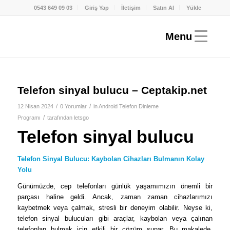
0543 649 09 03
Giriş Yap
İletişim
Satın Al
Yükle
Telefon sinyal bulucu – Ceptakip.net
/
/
12 Nisan 2024
0 Yorumlar
in
Android Telefon Dinleme
/
Programı
tarafından
letsgo
Telefon sinyal bulucu
Telefon Sinyal Bulucu: Kaybolan Cihazları Bulmanın Kolay
Yolu
Günümüzde, cep telefonları günlük yaşamımızın önemli bir
parçası haline geldi. Ancak, zaman zaman cihazlarımızı
kaybetmek veya çalmak, stresli bir deneyim olabilir. Neyse ki,
telefon sinyal bulucuları gibi araçlar, kaybolan veya çalınan
telefonları bulmak için etkili bir çözüm sunar. Bu makalede,