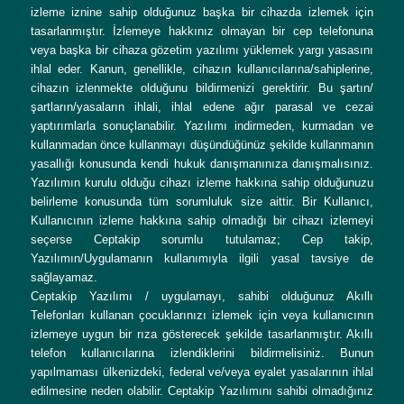
izleme iznine sahip olduğunuz başka bir cihazda izlemek için
tasarlanmıştır. İzlemeye hakkınız olmayan bir cep telefonuna
veya başka bir cihaza gözetim yazılımı yüklemek yargı yasasını
ihlal eder. Kanun, genellikle, cihazın kullanıcılarına/sahiplerine,
cihazın izlenmekte olduğunu bildirmenizi gerektirir. Bu şartın/
şartların/yasaların ihlali, ihlal edene ağır parasal ve cezai
yaptırımlarla sonuçlanabilir. Yazılımı indirmeden, kurmadan ve
kullanmadan önce kullanmayı düşündüğünüz şekilde kullanmanın
yasallığı konusunda kendi hukuk danışmanınıza danışmalısınız.
Yazılımın kurulu olduğu cihazı izleme hakkına sahip olduğunuzu
belirleme konusunda tüm sorumluluk size aittir. Bir Kullanıcı,
Kullanıcının izleme hakkına sahip olmadığı bir cihazı izlemeyi
seçerse Ceptakip sorumlu tutulamaz; Cep takip,
Yazılımın/Uygulamanın kullanımıyla ilgili yasal tavsiye de
sağlayamaz.
Ceptakip Yazılımı / uygulamayı, sahibi olduğunuz Akıllı
Telefonları kullanan çocuklarınızı izlemek için veya kullanıcının
izlemeye uygun bir rıza gösterecek şekilde tasarlanmıştır. Akıllı
telefon kullanıcılarına izlendiklerini bildirmelisiniz. Bunun
yapılmaması ülkenizdeki, federal ve/veya eyalet yasalarının ihlal
edilmesine neden olabilir. Ceptakip Yazılımını sahibi olmadığınız