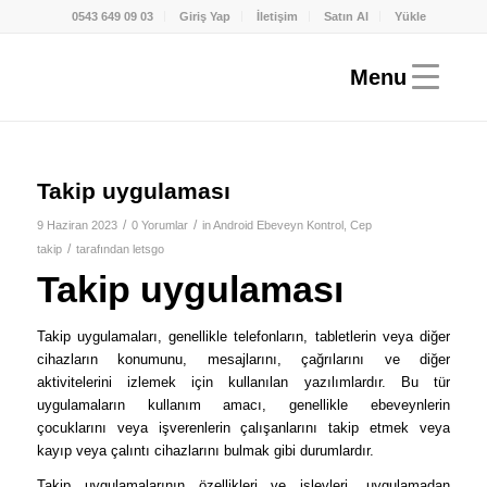
0543 649 09 03
Giriş Yap
İletişim
Satın Al
Yükle
Takip uygulaması
/
/
9 Haziran 2023
0 Yorumlar
in
Android Ebeveyn Kontrol
,
Cep
/
takip
tarafından
letsgo
Takip uygulaması
Takip uygulamaları, genellikle telefonların, tabletlerin veya diğer
cihazların konumunu, mesajlarını, çağrılarını ve diğer
aktivitelerini izlemek için kullanılan yazılımlardır. Bu tür
uygulamaların kullanım amacı, genellikle ebeveynlerin
çocuklarını veya işverenlerin çalışanlarını takip etmek veya
kayıp veya çalıntı cihazlarını bulmak gibi durumlardır.
Takip uygulamalarının özellikleri ve işlevleri, uygulamadan