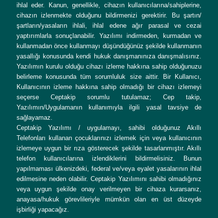
ihlal eder. Kanun, genellikle, cihazın kullanıcılarına/sahiplerine,
cihazın izlenmekte olduğunu bildirmenizi gerektirir. Bu şartın/
şartların/yasaların ihlali, ihlal edene ağır parasal ve cezai
yaptırımlarla sonuçlanabilir. Yazılımı indirmeden, kurmadan ve
kullanmadan önce kullanmayı düşündüğünüz şekilde kullanmanın
yasallığı konusunda kendi hukuk danışmanınıza danışmalısınız.
Yazılımın kurulu olduğu cihazı izleme hakkına sahip olduğunuzu
belirleme konusunda tüm sorumluluk size aittir. Bir Kullanıcı,
Kullanıcının izleme hakkına sahip olmadığı bir cihazı izlemeyi
seçerse Ceptakip sorumlu tutulamaz; Cep takip,
Yazılımın/Uygulamanın kullanımıyla ilgili yasal tavsiye de
sağlayamaz.
Ceptakip Yazılımı / uygulamayı, sahibi olduğunuz Akıllı
Telefonları kullanan çocuklarınızı izlemek için veya kullanıcının
izlemeye uygun bir rıza gösterecek şekilde tasarlanmıştır. Akıllı
telefon kullanıcılarına izlendiklerini bildirmelisiniz. Bunun
yapılmaması ülkenizdeki, federal ve/veya eyalet yasalarının ihlal
edilmesine neden olabilir. Ceptakip Yazılımını sahibi olmadığınız
veya uygun şekilde onay verilmeyen bir cihaza kurarsanız,
anayasa/hukuk görevlileriyle mümkün olan en üst düzeyde
işbirliği yapacağız.