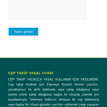
CEP TAKİP YASAL UYARI
CEP TAKİP YALNIZCA YASAL KULLANIM İÇİN YAZILIMDIR.
Cep takip Android için Ebeveyn Kontrol hizmet yazılımı,
çocuklarınızı bir akıllı telefonda veya sahip olduğunuz veya
izleme iznine sahip olduğunuz başka bir cihazda izlemek için
tasarlanmıştır. İzlemeye hakkınız olmayan bir cep telefonuna
veya başka bir cihaza gözetim yazılımı yüklemek yargı yasasını