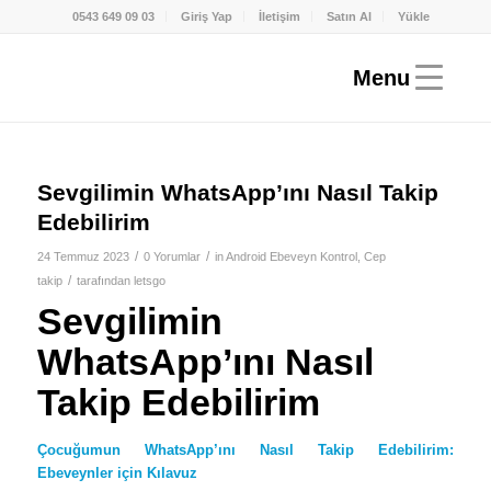
0543 649 09 03
Giriş Yap
İletişim
Satın Al
Yükle
Sevgilimin WhatsApp’ını Nasıl Takip
Edebilirim
/
/
24 Temmuz 2023
0 Yorumlar
in
Android Ebeveyn Kontrol
,
Cep
/
takip
tarafından
letsgo
Sevgilimin
WhatsApp’ını Nasıl
Takip Edebilirim
Çocuğumun WhatsApp’ını Nasıl Takip Edebilirim:
Ebeveynler için Kılavuz