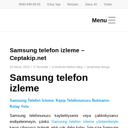
0543 649 09 03
Giriş Yap
İletişim
Satın Al
Yükle
Samsung telefon izleme –
Ceptakip.net
/
/
/
10 Nisan 2024
0 Yorumlar
in
Android telefon takip
tarafından
letsgo
Samsung telefon
izleme
Samsung Telefon İzleme: Kayıp Telefonunuzu Bulmanın
Kolay Yolu
Samsung telefonunuzu kaybettiyseniz veya çaldırdıysanız
endişelenmeyin, çünkü
Samsung telefon izleme yöntemleriyle
kayıp cihazınızı bulmak artık çok daha kolay. İşte size Samsung