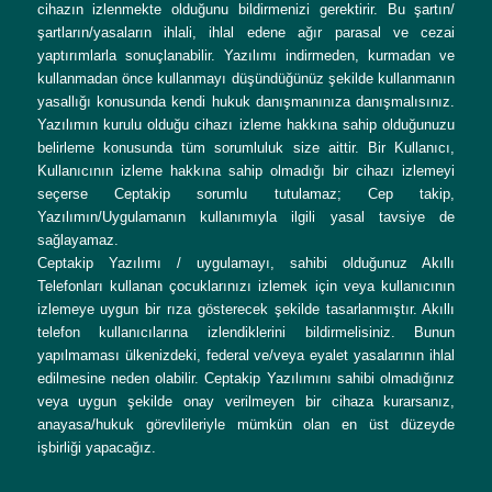
cihazın izlenmekte olduğunu bildirmenizi gerektirir. Bu şartın/
şartların/yasaların ihlali, ihlal edene ağır parasal ve cezai
yaptırımlarla sonuçlanabilir. Yazılımı indirmeden, kurmadan ve
kullanmadan önce kullanmayı düşündüğünüz şekilde kullanmanın
yasallığı konusunda kendi hukuk danışmanınıza danışmalısınız.
Yazılımın kurulu olduğu cihazı izleme hakkına sahip olduğunuzu
belirleme konusunda tüm sorumluluk size aittir. Bir Kullanıcı,
Kullanıcının izleme hakkına sahip olmadığı bir cihazı izlemeyi
seçerse Ceptakip sorumlu tutulamaz; Cep takip,
Yazılımın/Uygulamanın kullanımıyla ilgili yasal tavsiye de
sağlayamaz.
Ceptakip Yazılımı / uygulamayı, sahibi olduğunuz Akıllı
Telefonları kullanan çocuklarınızı izlemek için veya kullanıcının
izlemeye uygun bir rıza gösterecek şekilde tasarlanmıştır. Akıllı
telefon kullanıcılarına izlendiklerini bildirmelisiniz. Bunun
yapılmaması ülkenizdeki, federal ve/veya eyalet yasalarının ihlal
edilmesine neden olabilir. Ceptakip Yazılımını sahibi olmadığınız
veya uygun şekilde onay verilmeyen bir cihaza kurarsanız,
anayasa/hukuk görevlileriyle mümkün olan en üst düzeyde
işbirliği yapacağız.