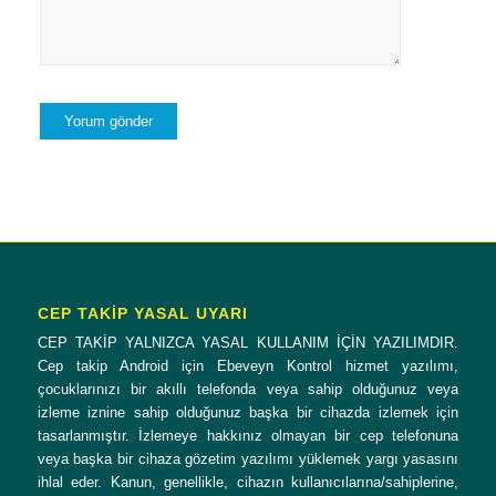
CEP TAKİP YASAL UYARI
CEP TAKİP YALNIZCA YASAL KULLANIM İÇİN YAZILIMDIR.
Cep takip Android için Ebeveyn Kontrol hizmet yazılımı,
çocuklarınızı bir akıllı telefonda veya sahip olduğunuz veya
izleme iznine sahip olduğunuz başka bir cihazda izlemek için
tasarlanmıştır. İzlemeye hakkınız olmayan bir cep telefonuna
veya başka bir cihaza gözetim yazılımı yüklemek yargı yasasını
ihlal eder. Kanun, genellikle, cihazın kullanıcılarına/sahiplerine,