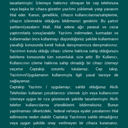
tasarlanmıştır. İzlemeye hakkınız olmayan bir cep telefonuna
veya başka bir cihaza gözetim yazılımı yüklemek yargı yasasını
ihlal eder. Kanun, genellikle, cihazın kullanıcılarına/sahiplerine,
cihazın izlenmekte olduğunu bildirmenizi gerektirir. Bu şartın/
şartların/yasaların ihlali, ihlal edene ağır parasal ve cezai
yaptırımlarla sonuçlanabilir. Yazılımı indirmeden, kurmadan ve
kullanmadan önce kullanmayı düşündüğünüz şekilde kullanmanın
yasallığı konusunda kendi hukuk danışmanınıza danışmalısınız.
Yazılımın kurulu olduğu cihazı izleme hakkına sahip olduğunuzu
belirleme konusunda tüm sorumluluk size aittir. Bir Kullanıcı,
Kullanıcının izleme hakkına sahip olmadığı bir cihazı izlemeyi
seçerse Ceptakip sorumlu tutulamaz; Cep takip,
Yazılımın/Uygulamanın kullanımıyla ilgili yasal tavsiye de
sağlayamaz.
Ceptakip Yazılımı / uygulamayı, sahibi olduğunuz Akıllı
Telefonları kullanan çocuklarınızı izlemek için veya kullanıcının
izlemeye uygun bir rıza gösterecek şekilde tasarlanmıştır. Akıllı
telefon kullanıcılarına izlendiklerini bildirmelisiniz. Bunun
yapılmaması ülkenizdeki, federal ve/veya eyalet yasalarının ihlal
edilmesine neden olabilir. Ceptakip Yazılımını sahibi olmadığınız
veya uygun şekilde onay verilmeyen bir cihaza kurarsanız,