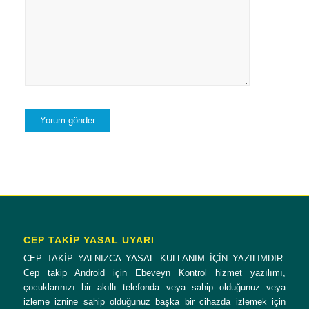
CEP TAKİP YASAL UYARI
CEP TAKİP YALNIZCA YASAL KULLANIM İÇİN YAZILIMDIR.
Cep takip Android için Ebeveyn Kontrol hizmet yazılımı,
çocuklarınızı bir akıllı telefonda veya sahip olduğunuz veya
izleme iznine sahip olduğunuz başka bir cihazda izlemek için