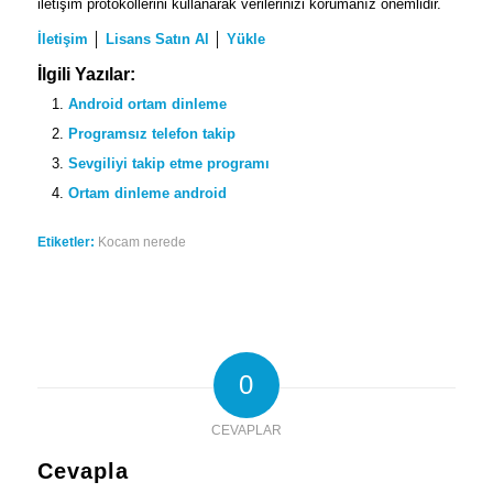
iletişim protokollerini kullanarak verilerinizi korumanız önemlidir.
İletişim
│
Lisans Satın Al
│
Yükle
İlgili Yazılar:
Android ortam dinleme
Programsız telefon takip
Sevgiliyi takip etme programı
Ortam dinleme android
Etiketler:
Kocam nerede
0
CEVAPLAR
Cevapla