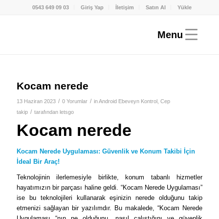
0543 649 09 03
Giriş Yap
İletişim
Satın Al
Yükle
Kocam nerede
/
/
13 Haziran 2023
0 Yorumlar
in
Android Ebeveyn Kontrol
,
Cep
/
takip
tarafından
letsgo
Kocam nerede
Kocam Nerede Uygulaması: Güvenlik ve Konum Takibi İçin
İdeal Bir Araç!
Teknolojinin ilerlemesiyle birlikte, konum tabanlı hizmetler
hayatımızın bir parçası haline geldi. “Kocam Nerede Uygulaması”
ise bu teknolojileri kullanarak eşinizin nerede olduğunu takip
etmenizi sağlayan bir yazılımdır. Bu makalede, “Kocam Nerede
Uygulaması “nın ne olduğunu, nasıl çalıştığını ve güvenlik