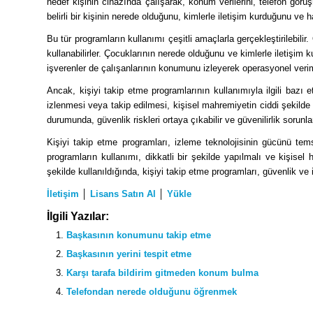
hedef kişinin cihazında çalışarak, konum verilerini, telefon görüşme
belirli bir kişinin nerede olduğunu, kimlerle iletişim kurduğunu ve h
Bu tür programların kullanımı çeşitli amaçlarla gerçekleştirilebili
kullanabilirler. Çocuklarının nerede olduğunu ve kimlerle iletişim k
işverenler de çalışanlarının konumunu izleyerek operasyonel verimlili
Ancak, kişiyi takip etme programlarının kullanımıyla ilgili bazı e
izlenmesi veya takip edilmesi, kişisel mahremiyetin ciddi şekilde 
durumunda, güvenlik riskleri ortaya çıkabilir ve güvenilirlik sorunlar
Kişiyi takip etme programları, izleme teknolojisinin gücünü tems
programların kullanımı, dikkatli bir şekilde yapılmalı ve kişisel
şekilde kullanıldığında, kişiyi takip etme programları, güvenlik ve iz
İletişim
│
Lisans Satın Al
│
Yükle
İlgili Yazılar:
Başkasının konumunu takip etme
Başkasının yerini tespit etme
Karşı tarafa bildirim gitmeden konum bulma
Telefondan nerede olduğunu öğrenmek