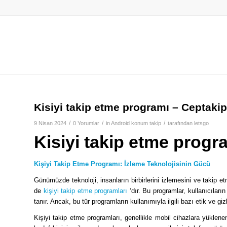
Kisiyi takip etme programı – Ceptakip
/
/
/
9 Nisan 2024
0 Yorumlar
in
Android konum takip
tarafından
letsgo
Kisiyi takip etme progr
Kişiyi Takip Etme Programı: İzleme Teknolojisinin Gücü
Günümüzde teknoloji, insanların birbirlerini izlemesini ve takip e
de
kişiyi takip etme programları
‘dır. Bu programlar, kullanıcıların 
tanır. Ancak, bu tür programların kullanımıyla ilgili bazı etik ve giz
Kişiyi takip etme programları, genellikle mobil cihazlara yüklenen