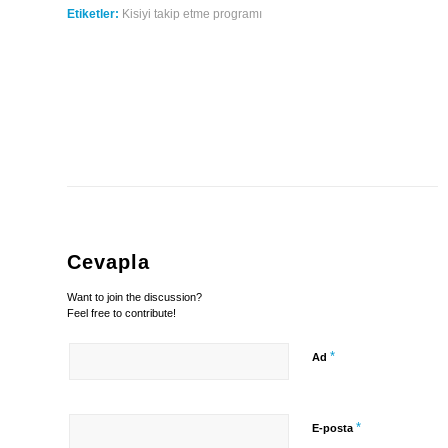
Etiketler:
Kisiyi takip etme programı
Cevapla
Want to join the discussion?
Feel free to contribute!
*
Ad
*
E-posta