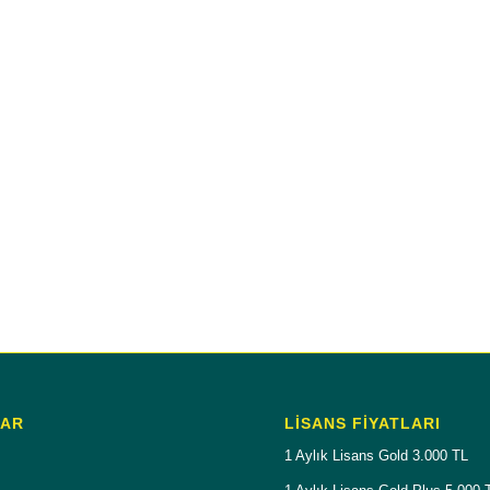
LAR
LISANS FIYATLARI
1 Aylık Lisans Gold 3.000 TL