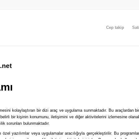
Cep takip
Sat
.net
amı
tmesini kolaylaştıran bir dizi araç ve uygulama sunmaktadır. Bu araçlardan bir
belirli bir kişinin konumunu, iletişimini ve diğer aktivitelerini izlemesine olana
lilik sorunları bulunmaktadır.
 özel yazılımlar veya uygulamalar aracılığıyla gerçekleştirilir. Bu programlar