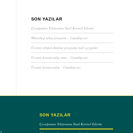
SON YAZILAR
Çocuğumun Telefonunu Nasıl Kontrol Ederim
WhatsApp takip programı – Ceptakip.net
Ücretsiz telefon dinleme programı indir gezginler
Ücretsiz konum takip etme – Ceptakip.net
Ücretsiz konum takip – Ceptakip.net
SON YAZILAR
Çocuğumun Telefonunu Nasıl Kontrol Ederim