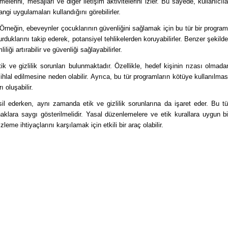
lerini, mesajları ve diğer iletişim aktivitelerini izler. Bu sayede, kullanıcıla
angi uygulamaları kullandığını görebilirler.
r. Örneğin, ebeveynler çocuklarının güvenliğini sağlamak için bu tür bir program
urduklarını takip ederek, potansiyel tehlikelerden koruyabilirler. Benzer şekilde
ği artırabilir ve güvenliği sağlayabilirler.
tik ve gizlilik sorunları bulunmaktadır. Özellikle, hedef kişinin rızası olmada
ihlal edilmesine neden olabilir. Ayrıca, bu tür programların kötüye kullanılmas
ı oluşabilir.
il ederken, aynı zamanda etik ve gizlilik sorunlarına da işaret eder. Bu tü
 haklara saygı gösterilmelidir. Yasal düzenlemelere ve etik kurallara uygun bi
leme ihtiyaçlarını karşılamak için etkili bir araç olabilir.