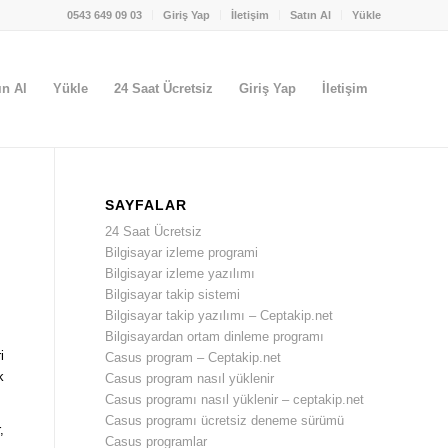
0543 649 09 03
Giriş Yap
İletişim
Satın Al
Yükle
ın Al
Yükle
24 Saat Ücretsiz
Giriş Yap
İletişim
SAYFALAR
24 Saat Ücretsiz
Bilgisayar izleme programi
Bilgisayar izleme yazılımı
Bilgisayar takip sistemi
Bilgisayar takip yazılımı – Ceptakip.net
Bilgisayardan ortam dinleme programı
i
Casus program – Ceptakip.net
k
Casus program nasıl yüklenir
Casus programı nasıl yüklenir – ceptakip.net
Casus programı ücretsiz deneme sürümü
,
Casus programlar