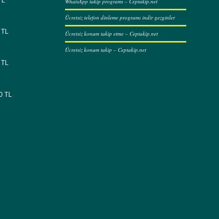
TL
WhatsApp takip programı – Ceptakip.net
Ücretsiz telefon dinleme programı indir gezginler
 TL
Ücretsiz konum takip etme – Ceptakip.net
Ücretsiz konum takip – Ceptakip.net
 TL
00 TL