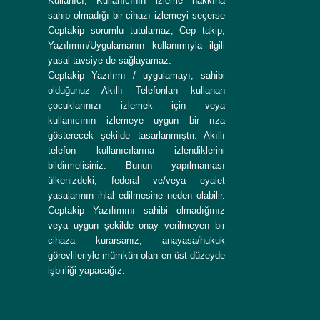
Kullanıcı, Kullanıcının izleme hakkına
sahip olmadığı bir cihazı izlemeyi seçerse
Ceptakip sorumlu tutulamaz; Cep takip,
Yazılımın/Uygulamanın kullanımıyla ilgili
yasal tavsiye de sağlayamaz.
Ceptakip Yazılımı / uygulamayı, sahibi
olduğunuz Akıllı Telefonları kullanan
çocuklarınızı izlemek için veya
kullanıcının izlemeye uygun bir rıza
gösterecek şekilde tasarlanmıştır. Akıllı
telefon kullanıcılarına izlendiklerini
bildirmelisiniz. Bunun yapılmaması
ülkenizdeki, federal ve/veya eyalet
yasalarının ihlal edilmesine neden olabilir.
Ceptakip Yazılımını sahibi olmadığınız
veya uygun şekilde onay verilmeyen bir
cihaza kurarsanız, anayasa/hukuk
görevlileriyle mümkün olan en üst düzeyde
işbirliği yapacağız.