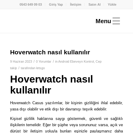
0543 649 09 03
Giriş Yap
İletişim
Satın Al
Yükle
Hoverwatch nasıl kullanılır
/
/
9 Haziran 2023
0 Yorumlar
in
Android Ebeveyn Kontrol
,
Cep
/
takip
tarafından
letsgo
Hoverwatch nasıl
kullanılır
Hoverwatch Casus yazılımlar, bir kişinin gizliliğini ihlal edebilir,
yasa dışı olabilir ve etik dışı bir davranışı teşvik edebilir.
Kişisel gizlilik haklarına saygı göstermek, güvenli ve sağlıklı
ilişkilerin temelidir. Eğer bir şüphe veya sorununuz varsa, açık ve
dürüst bir iletişim yoluyla bunları eşinizle paylaşmanız daha