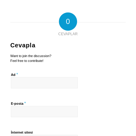
0
CEVAPLAR
Cevapla
Want to join the discussion?
Feel free to contribute!
*
Ad
*
E-posta
İnternet sitesi