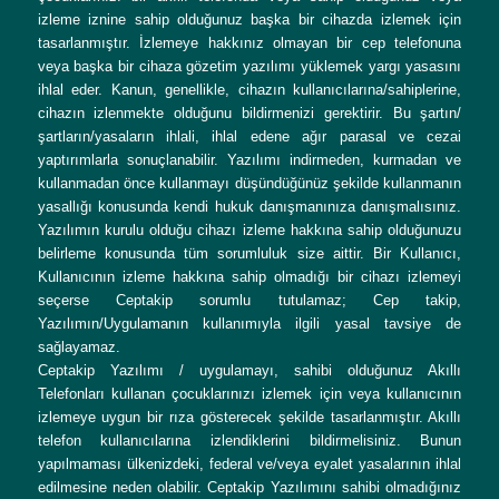
izleme iznine sahip olduğunuz başka bir cihazda izlemek için
tasarlanmıştır. İzlemeye hakkınız olmayan bir cep telefonuna
veya başka bir cihaza gözetim yazılımı yüklemek yargı yasasını
ihlal eder. Kanun, genellikle, cihazın kullanıcılarına/sahiplerine,
cihazın izlenmekte olduğunu bildirmenizi gerektirir. Bu şartın/
şartların/yasaların ihlali, ihlal edene ağır parasal ve cezai
yaptırımlarla sonuçlanabilir. Yazılımı indirmeden, kurmadan ve
kullanmadan önce kullanmayı düşündüğünüz şekilde kullanmanın
yasallığı konusunda kendi hukuk danışmanınıza danışmalısınız.
Yazılımın kurulu olduğu cihazı izleme hakkına sahip olduğunuzu
belirleme konusunda tüm sorumluluk size aittir. Bir Kullanıcı,
Kullanıcının izleme hakkına sahip olmadığı bir cihazı izlemeyi
seçerse Ceptakip sorumlu tutulamaz; Cep takip,
Yazılımın/Uygulamanın kullanımıyla ilgili yasal tavsiye de
sağlayamaz.
Ceptakip Yazılımı / uygulamayı, sahibi olduğunuz Akıllı
Telefonları kullanan çocuklarınızı izlemek için veya kullanıcının
izlemeye uygun bir rıza gösterecek şekilde tasarlanmıştır. Akıllı
telefon kullanıcılarına izlendiklerini bildirmelisiniz. Bunun
yapılmaması ülkenizdeki, federal ve/veya eyalet yasalarının ihlal
edilmesine neden olabilir. Ceptakip Yazılımını sahibi olmadığınız