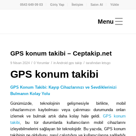
0543 649 09 03
Giriş Yap
İletişim
Satın Al
Yükle
GPS konum takibi – Ceptakip.net
/
/
/
9 Nisan 2024
0 Yorumlar
in
Android gps takip
tarafından
letsgo
GPS konum takibi
GPS Konum Takibi: Kayıp Cihazlarınızı ve Sevdiklerinizi
Bulmanın Kolay Yolu
Günümüzde, teknolojinin gelişmesiyle birlikte, mobil
cihazlarımızın kaybolması veya çalınması durumunda onları
izlemek ve bulmak artık daha kolay hale geldi.
GPS konum
takibi
, bu tür durumlarda kullanıcıların mobil cihazlarını
izleyebilmelerini sağlayan bir teknolojidir. Bu yazıda, GPS konum
takibinin ne olduğunu, nasıl çalıştığını ve kullanıcılarına sağladığı