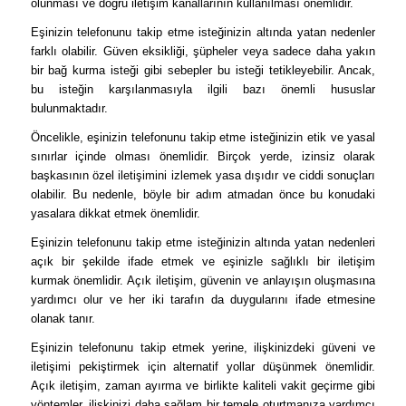
olunması ve doğru iletişim kanallarının kullanılması önemlidir.
Eşinizin telefonunu takip etme isteğinizin altında yatan nedenler
farklı olabilir. Güven eksikliği, şüpheler veya sadece daha yakın
bir bağ kurma isteği gibi sebepler bu isteği tetikleyebilir. Ancak,
bu isteğin karşılanmasıyla ilgili bazı önemli hususlar
bulunmaktadır.
Öncelikle, eşinizin telefonunu takip etme isteğinizin etik ve yasal
sınırlar içinde olması önemlidir. Birçok yerde, izinsiz olarak
başkasının özel iletişimini izlemek yasa dışıdır ve ciddi sonuçları
olabilir. Bu nedenle, böyle bir adım atmadan önce bu konudaki
yasalara dikkat etmek önemlidir.
Eşinizin telefonunu takip etme isteğinizin altında yatan nedenleri
açık bir şekilde ifade etmek ve eşinizle sağlıklı bir iletişim
kurmak önemlidir. Açık iletişim, güvenin ve anlayışın oluşmasına
yardımcı olur ve her iki tarafın da duygularını ifade etmesine
olanak tanır.
Eşinizin telefonunu takip etmek yerine, ilişkinizdeki güveni ve
iletişimi pekiştirmek için alternatif yollar düşünmek önemlidir.
Açık iletişim, zaman ayırma ve birlikte kaliteli vakit geçirme gibi
yöntemler, ilişkinizi daha sağlam bir temele oturtmanıza yardımcı