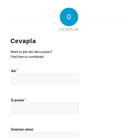
0
CEVAPLAR
Cevapla
Want to join the discussion?
Feel free to contribute!
*
Ad
*
E-posta
İnternet sitesi