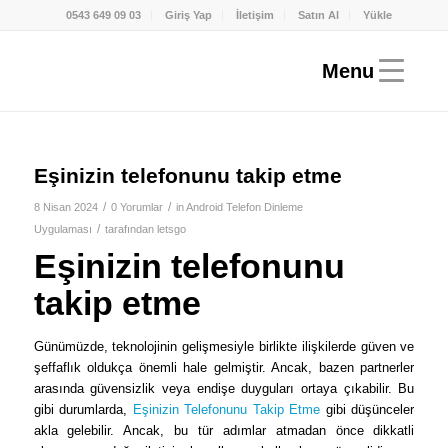
0543 649 09 03
Giriş Yap
İletişim
Satın Al
Yükle
Eşinizin telefonunu takip etme
/
/
8 Nisan 2024
0 Yorumlar
in
Android Telefon Dinleme
/
Uygulaması
tarafından
letsgo
Eşinizin telefonunu
takip etme
Günümüzde, teknolojinin gelişmesiyle birlikte ilişkilerde güven ve
şeffaflık oldukça önemli hale gelmiştir. Ancak, bazen partnerler
arasında güvensizlik veya endişe duyguları ortaya çıkabilir. Bu
gibi durumlarda,
Eşinizin Telefonunu Takip Etme
gibi düşünceler
akla gelebilir. Ancak, bu tür adımlar atmadan önce dikkatli