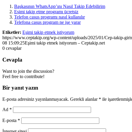
Başkasının WhatsApp’ını Nasıl Takip Edebilirim
Eşimi takip etme programı ücretsiz
Telefon casus programı nasıl kullanılır
Telefona casus program ne işe yarar
Etiketler:
Eşimi takip etmek istiyorum
https://www.ceptakip.org/wp-content/uploads/2025/01/Cep-takip-giris
08 15:09:25
Eşimi takip etmek istiyorum – Ceptakip.net
0
cevaplar
Cevapla
Want to join the discussion?
Feel free to contribute!
Bir yanıt yazın
E-posta adresiniz yayınlanmayacak.
Gerekli alanlar
*
ile işaretlenmişl
Ad
*
E-posta
*
İnternet sitesi