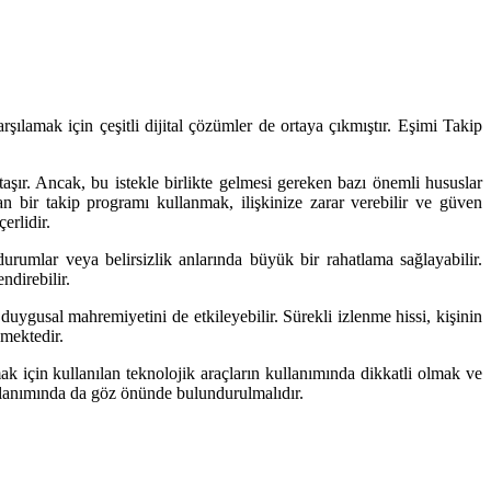
rşılamak için çeşitli dijital çözümler de ortaya çıkmıştır. Eşimi Takip
taşır. Ancak, bu istekle birlikte gelmesi gereken bazı önemli hususlar
n bir takip programı kullanmak, ilişkinize zarar verebilir ve güven
erlidir.
urumlar veya belirsizlik anlarında büyük bir rahatlama sağlayabilir.
ndirebilir.
uygusal mahremiyetini de etkileyebilir. Sürekli izlenme hissi, kişinin
kmektedir.
mak için kullanılan teknolojik araçların kullanımında dikkatli olmak ve
n kullanımında da göz önünde bulundurulmalıdır.