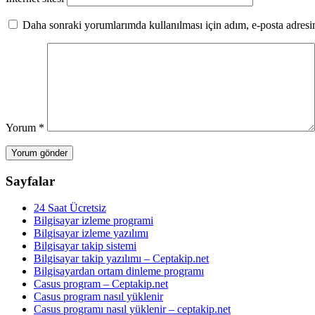
Daha sonraki yorumlarımda kullanılması için adım, e-posta adresim
Yorum
*
Sayfalar
24 Saat Ücretsiz
Bilgisayar izleme programi
Bilgisayar izleme yazılımı
Bilgisayar takip sistemi
Bilgisayar takip yazılımı – Ceptakip.net
Bilgisayardan ortam dinleme programı
Casus program – Ceptakip.net
Casus program nasıl yüklenir
Casus programı nasıl yüklenir – ceptakip.net