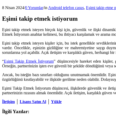
8 Nisan 2024
/
0 Yorumlar
/
in
Android telefon casus
,
Eşimi takip etme 
Eşimi takip etmek istiyorum
Eşini takip etmek isteyen birçok kişi için, güvenlik ve ilişki dinamik
Etmek İstiyorum anahtar kelimesi, bu ihtiyacı karşılamak ve arama mot
Eşini takip etmek isteyen kişiler için, bu istek genellikle sevdikler
vardır. Öncelikle, eşinizin gizliliğine ve mahremiyetine saygı duy
sorunlarına yol açabilir. Açık iletişim ve karşılıklı güven, herhangi bir
“
Eşimi Takip Etmek İstiyorum
” düşüncesiyle hareket eden kişiler, 
Örneğin, partnerinizin işten eve güvenli bir şekilde döndüğünü veya sey
Ancak, bu isteğin bazı sınırları olduğunu unutmamak önemlidir. Eşiniz
özgürlüğünü kısıtlayabilir ve ilişkide gerilime neden olabilir. Dolayısı
Eşimi Takip Etmek İstiyorum düşüncesi, ilişkilerde güvenlik ve iletişi
partnerinizin rızasını almak önemlidir. Açık iletişim, karşılıklı güven v
İletişim
│
Lisans Satın Al
│
Yükle
İlgili Yazılar: