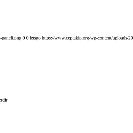
-paneli.png
0
0
letsgo
https://www.ceptakip.org/wp-content/uploads/20
erdir