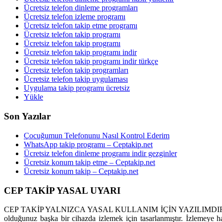
Ücretsiz telefon dinleme programları
Ücretsiz telefon izleme programı
Ücretsiz telefon takip etme programı
Ücretsiz telefon takip programı
Ücretsiz telefon takip programı
Ücretsiz telefon takip programı indir
Ücretsiz telefon takip programı indir türkçe
Ücretsiz telefon takip programları
Ücretsiz telefon takip uygulaması
Uygulama takip programı ücretsiz
Yükle
Son Yazılar
Çocuğumun Telefonunu Nasıl Kontrol Ederim
WhatsApp takip programı – Ceptakip.net
Ücretsiz telefon dinleme programı indir gezginler
Ücretsiz konum takip etme – Ceptakip.net
Ücretsiz konum takip – Ceptakip.net
CEP TAKİP YASAL UYARI
CEP TAKİP YALNIZCA YASAL KULLANIM İÇİN YAZILIMDIR. Cep takip 
olduğunuz başka bir cihazda izlemek için tasarlanmıştır. İzlemeye h