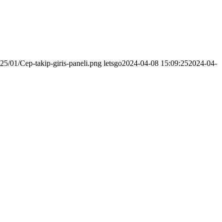
25/01/Cep-takip-giris-paneli.png
letsgo
2024-04-08 15:09:25
2024-04-