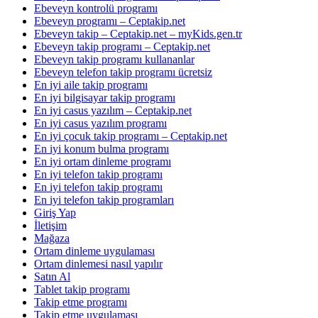
Ebeveyn kontrolü programı
Ebeveyn programı – Ceptakip.net
Ebeveyn takip – Ceptakip.net – myKids.gen.tr
Ebeveyn takip programı – Ceptakip.net
Ebeveyn takip programı kullananlar
Ebeveyn telefon takip programı ücretsiz
En iyi aile takip programı
En iyi bilgisayar takip programı
En iyi casus yazılım – Ceptakip.net
En iyi casus yazılım programı
En iyi çocuk takip programı – Ceptakip.net
En iyi konum bulma programı
En iyi ortam dinleme programı
En iyi telefon takip programı
En iyi telefon takip programı
En iyi telefon takip programları
Giriş Yap
İletişim
Mağaza
Ortam dinleme uygulaması
Ortam dinlemesi nasıl yapılır
Satın Al
Tablet takip programı
Takip etme programı
Takip etme uygulaması