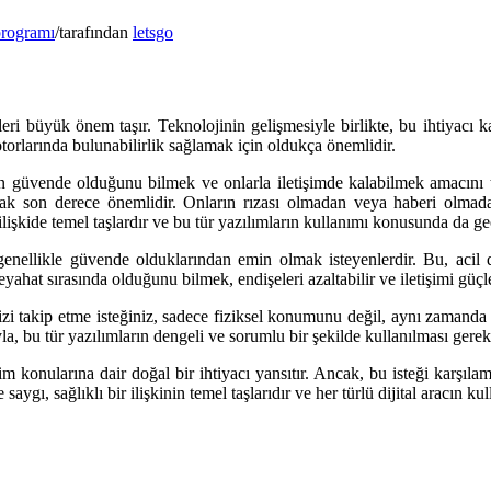
programı
/
tarafından
letsgo
leri büyük önem taşır. Teknolojinin gelişmesiyle birlikte, bu ihtiyacı ka
orlarında bulunabilirlik sağlamak için oldukça önemlidir.
inin güvende olduğunu bilmek ve onlarla iletişimde kalabilmek amacını 
mak son derece önemlidir. Onların rızası olmadan veya haberi olmada
 ilişkide temel taşlardır ve bu tür yazılımların kullanımı konusunda da geç
genellikle güvende olduklarından emin olmak isteyenlerdir. Bu, acil d
ahat sırasında olduğunu bilmek, endişeleri azaltabilir ve iletişimi güçle
i takip etme isteğiniz, sadece fiziksel konumunu değil, aynı zamanda d
yla, bu tür yazılımların dengeli ve sorumlu bir şekilde kullanılması gere
m konularına dair doğal bir ihtiyacı yansıtır. Ancak, bu isteği karşıla
e saygı, sağlıklı bir ilişkinin temel taşlarıdır ve her türlü dijital aracı