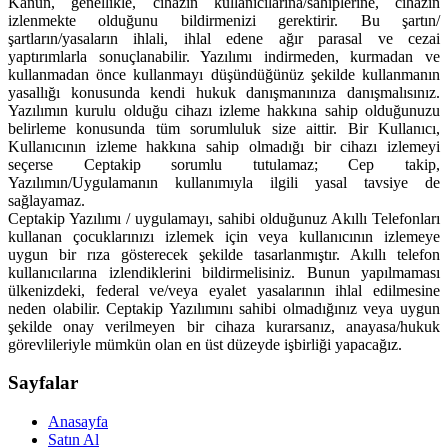
Kanun, genellikle, cihazın kullanıcılarına/sahiplerine, cihazın
izlenmekte olduğunu bildirmenizi gerektirir. Bu şartın/
şartların/yasaların ihlali, ihlal edene ağır parasal ve cezai
yaptırımlarla sonuçlanabilir. Yazılımı indirmeden, kurmadan ve
kullanmadan önce kullanmayı düşündüğünüz şekilde kullanmanın
yasallığı konusunda kendi hukuk danışmanınıza danışmalısınız.
Yazılımın kurulu olduğu cihazı izleme hakkına sahip olduğunuzu
belirleme konusunda tüm sorumluluk size aittir. Bir Kullanıcı,
Kullanıcının izleme hakkına sahip olmadığı bir cihazı izlemeyi
seçerse Ceptakip sorumlu tutulamaz; Cep takip,
Yazılımın/Uygulamanın kullanımıyla ilgili yasal tavsiye de
sağlayamaz.
Ceptakip Yazılımı / uygulamayı, sahibi olduğunuz Akıllı Telefonları
kullanan çocuklarınızı izlemek için veya kullanıcının izlemeye
uygun bir rıza gösterecek şekilde tasarlanmıştır. Akıllı telefon
kullanıcılarına izlendiklerini bildirmelisiniz. Bunun yapılmaması
ülkenizdeki, federal ve/veya eyalet yasalarının ihlal edilmesine
neden olabilir. Ceptakip Yazılımını sahibi olmadığınız veya uygun
şekilde onay verilmeyen bir cihaza kurarsanız, anayasa/hukuk
görevlileriyle mümkün olan en üst düzeyde işbirliği yapacağız.
Sayfalar
Anasayfa
Satın Al