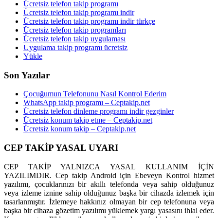
Ücretsiz telefon takip programı
Ücretsiz telefon takip programı indir
Ücretsiz telefon takip programı indir türkçe
Ücretsiz telefon takip programları
Ücretsiz telefon takip uygulaması
Uygulama takip programı ücretsiz
Yükle
Son Yazılar
Çocuğumun Telefonunu Nasıl Kontrol Ederim
WhatsApp takip programı – Ceptakip.net
Ücretsiz telefon dinleme programı indir gezginler
Ücretsiz konum takip etme – Ceptakip.net
Ücretsiz konum takip – Ceptakip.net
CEP TAKİP YASAL UYARI
CEP TAKİP YALNIZCA YASAL KULLANIM İÇİN
YAZILIMDIR. Cep takip Android için Ebeveyn Kontrol hizmet
yazılımı, çocuklarınızı bir akıllı telefonda veya sahip olduğunuz
veya izleme iznine sahip olduğunuz başka bir cihazda izlemek için
tasarlanmıştır. İzlemeye hakkınız olmayan bir cep telefonuna veya
başka bir cihaza gözetim yazılımı yüklemek yargı yasasını ihlal eder.