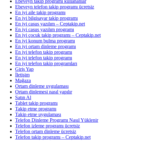
Ebeveyn takip programı kullananlar
Ebeveyn telefon takip programı ücretsiz
En iyi aile takip programı
En iyi bilgisayar takip programı
En iyi casus yazılım – Ceptakip.net
En iyi casus yazılım programı
En iyi çocuk takip programı – Ceptakip.net
En iyi konum bulma programı
En iyi ortam dinleme programı
En iyi telefon takip programı
En iyi telefon takip programı
En iyi telefon takip programları
Giriş Yap
İletişim
Mağaza
Ortam dinleme uygulaması
Ortam dinlemesi nasıl yapılır
Satın Al
Tablet takip programı
Takip etme programı
Takip etme uygulaması
Telefon Dinleme Programı Nasıl Yüklenir
Telefon izleme programı ücretsiz
Telefon ortam dinleme ücretsiz
Telefon takip programı – Ceptakip.net