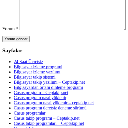
Yorum
*
Sayfalar
24 Saat Ücretsiz
Bilgisayar izleme programi
Bilgisayar izleme yazılımı
Bilgisayar takip sistemi
Bilgisayar takip yazılımı – Ceptakip.net
Bilgisayardan ortam dinleme programı
Casus program – Ceptakip.net
Casus program nasıl yüklenir
Casus programı nasıl yüklenir – ceptakip.net
Casus programı ücretsiz deneme sürümü
Casus programlar
Casus takip programı – Ceptakip.net
Casus takip programları – Ceptakip.net