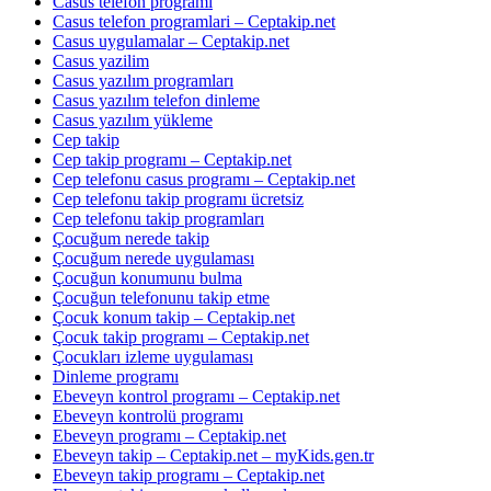
Casus telefon programı
Casus telefon programlari – Ceptakip.net
Casus uygulamalar – Ceptakip.net
Casus yazilim
Casus yazılım programları
Casus yazılım telefon dinleme
Casus yazılım yükleme
Cep takip
Cep takip programı – Ceptakip.net
Cep telefonu casus programı – Ceptakip.net
Cep telefonu takip programı ücretsiz
Cep telefonu takip programları
Çocuğum nerede takip
Çocuğum nerede uygulaması
Çocuğun konumunu bulma
Çocuğun telefonunu takip etme
Çocuk konum takip – Ceptakip.net
Çocuk takip programı – Ceptakip.net
Çocukları izleme uygulaması
Dinleme programı
Ebeveyn kontrol programı – Ceptakip.net
Ebeveyn kontrolü programı
Ebeveyn programı – Ceptakip.net
Ebeveyn takip – Ceptakip.net – myKids.gen.tr
Ebeveyn takip programı – Ceptakip.net