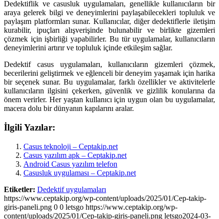
Dedektiflik ve casusluk uygulamaları, genellikle kullanıcıların bir
araya gelerek bilgi ve deneyimlerini paylaşabilecekleri topluluk ve
paylaşım platformları sunar. Kullanıcılar, diğer dedektiflerle iletişim
kurabilir, ipuçları alışverişinde bulunabilir ve birlikte gizemleri
çözmek için işbirliği yapabilirler. Bu tür uygulamalar, kullanıcıların
deneyimlerini artırır ve topluluk içinde etkileşim sağlar.
Dedektif casus uygulamaları, kullanıcıların gizemleri çözmek,
becerilerini geliştirmek ve eğlenceli bir deneyim yaşamak için harika
bir seçenek sunar. Bu uygulamalar, farklı özellikler ve aktivitelerle
kullanıcıların ilgisini çekerken, güvenlik ve gizlilik konularına da
önem verirler. Her yaştan kullanıcı için uygun olan bu uygulamalar,
macera dolu bir dünyanın kapılarını aralar.
İlgili Yazılar:
Casus teknoloji – Ceptakip.net
Casus yazılım apk – Ceptakip.net
Android Casus yazılım telefon
Casusluk uygulaması – Ceptakip.net
Etiketler:
Dedektif uygulamaları
https://www.ceptakip.org/wp-content/uploads/2025/01/Cep-takip-
giris-paneli.png
0
0
letsgo
https://www.ceptakip.org/wp-
content/uploads/2025/01/Cep-takip-giris-paneli.png
letsgo
2024-03-