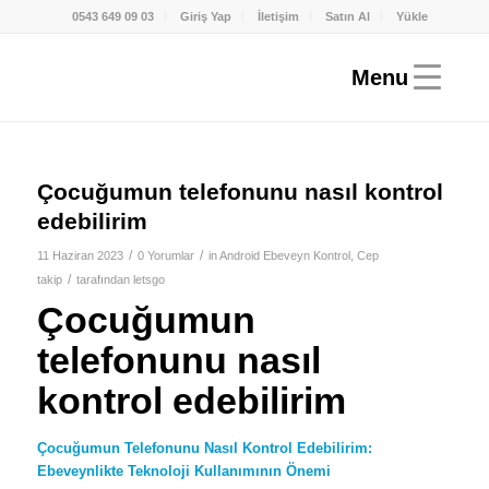
0543 649 09 03
Giriş Yap
İletişim
Satın Al
Yükle
Çocuğumun telefonunu nasıl kontrol
edebilirim
/
/
11 Haziran 2023
0 Yorumlar
in
Android Ebeveyn Kontrol
,
Cep
/
takip
tarafından
letsgo
Çocuğumun
telefonunu nasıl
kontrol edebilirim
Çocuğumun Telefonunu Nasıl Kontrol Edebilirim:
Ebeveynlikte Teknoloji Kullanımının Önemi