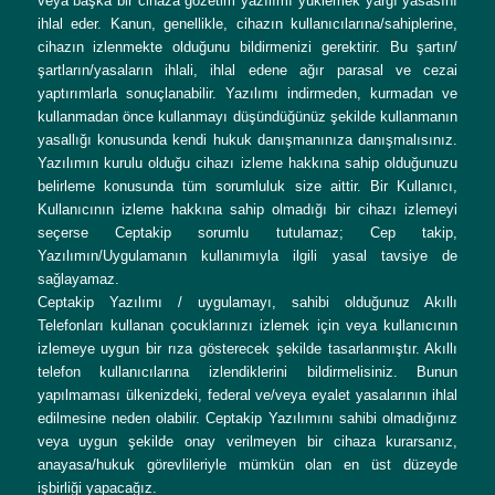
veya başka bir cihaza gözetim yazılımı yüklemek yargı yasasını
ihlal eder. Kanun, genellikle, cihazın kullanıcılarına/sahiplerine,
cihazın izlenmekte olduğunu bildirmenizi gerektirir. Bu şartın/
şartların/yasaların ihlali, ihlal edene ağır parasal ve cezai
yaptırımlarla sonuçlanabilir. Yazılımı indirmeden, kurmadan ve
kullanmadan önce kullanmayı düşündüğünüz şekilde kullanmanın
yasallığı konusunda kendi hukuk danışmanınıza danışmalısınız.
Yazılımın kurulu olduğu cihazı izleme hakkına sahip olduğunuzu
belirleme konusunda tüm sorumluluk size aittir. Bir Kullanıcı,
Kullanıcının izleme hakkına sahip olmadığı bir cihazı izlemeyi
seçerse Ceptakip sorumlu tutulamaz; Cep takip,
Yazılımın/Uygulamanın kullanımıyla ilgili yasal tavsiye de
sağlayamaz.
Ceptakip Yazılımı / uygulamayı, sahibi olduğunuz Akıllı
Telefonları kullanan çocuklarınızı izlemek için veya kullanıcının
izlemeye uygun bir rıza gösterecek şekilde tasarlanmıştır. Akıllı
telefon kullanıcılarına izlendiklerini bildirmelisiniz. Bunun
yapılmaması ülkenizdeki, federal ve/veya eyalet yasalarının ihlal
edilmesine neden olabilir. Ceptakip Yazılımını sahibi olmadığınız
veya uygun şekilde onay verilmeyen bir cihaza kurarsanız,
anayasa/hukuk görevlileriyle mümkün olan en üst düzeyde
işbirliği yapacağız.