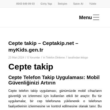
0543 649 09 03
Giriş Yap
İletişim
Satın Al
Yükle
Cepte takip – Ceptakip.net –
myKids.gen.tr
/
/
/
23 Mart 2024
0 Yorumlar
in
Telefon Dinleme
tarafından
letsgo
Cepte takip
Cepte Telefon Takip Uygulaması: Mobil
Güvenliğinizi Artırın
Cepte telefon takip uygulaması, günümüzde mobil cihazların
güvenliği ve izlenmesi için kullanılan etkili bir araçtır. Bu tür
uygulamalar, bir cep telefonuna yüklenerek o telefonun
faaliyetlerinin izlenmesine ve kontrol edilmesine olanak tanır. Bu