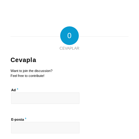
0
CEVAPLAR
Cevapla
Want to join the discussion?
Feel free to contribute!
*
Ad
*
E-posta