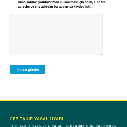
Daha sonraki yorumlarımda kullanılması için adım, e-posta
adresim ve site adresim bu tarayıcıya kaydedilsin.
CEP TAKİP YASAL UYARI
CEP TAKİP YALNIZCA YASAL KULLANIM İÇİN YAZILIMDIR.