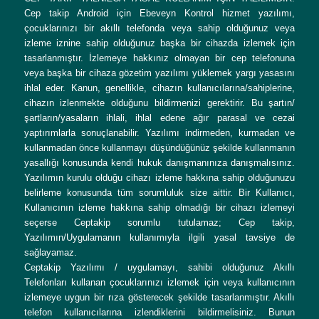
Cep takip Android için Ebeveyn Kontrol hizmet yazılımı,
çocuklarınızı bir akıllı telefonda veya sahip olduğunuz veya
izleme iznine sahip olduğunuz başka bir cihazda izlemek için
tasarlanmıştır. İzlemeye hakkınız olmayan bir cep telefonuna
veya başka bir cihaza gözetim yazılımı yüklemek yargı yasasını
ihlal eder. Kanun, genellikle, cihazın kullanıcılarına/sahiplerine,
cihazın izlenmekte olduğunu bildirmenizi gerektirir. Bu şartın/
şartların/yasaların ihlali, ihlal edene ağır parasal ve cezai
yaptırımlarla sonuçlanabilir. Yazılımı indirmeden, kurmadan ve
kullanmadan önce kullanmayı düşündüğünüz şekilde kullanmanın
yasallığı konusunda kendi hukuk danışmanınıza danışmalısınız.
Yazılımın kurulu olduğu cihazı izleme hakkına sahip olduğunuzu
belirleme konusunda tüm sorumluluk size aittir. Bir Kullanıcı,
Kullanıcının izleme hakkına sahip olmadığı bir cihazı izlemeyi
seçerse Ceptakip sorumlu tutulamaz; Cep takip,
Yazılımın/Uygulamanın kullanımıyla ilgili yasal tavsiye de
sağlayamaz.
Ceptakip Yazılımı / uygulamayı, sahibi olduğunuz Akıllı
Telefonları kullanan çocuklarınızı izlemek için veya kullanıcının
izlemeye uygun bir rıza gösterecek şekilde tasarlanmıştır. Akıllı
telefon kullanıcılarına izlendiklerini bildirmelisiniz. Bunun