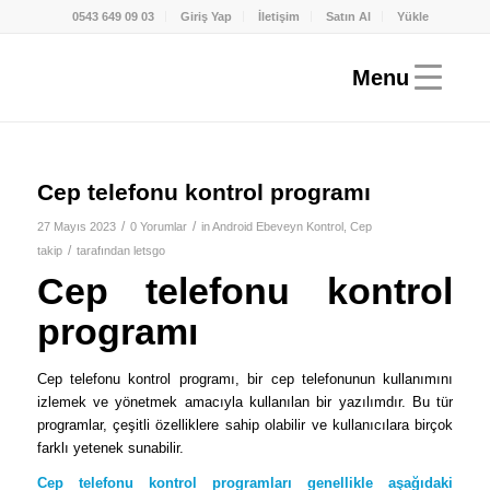
0543 649 09 03
Giriş Yap
İletişim
Satın Al
Yükle
Cep telefonu kontrol programı
/
/
27 Mayıs 2023
0 Yorumlar
in
Android Ebeveyn Kontrol
,
Cep
/
takip
tarafından
letsgo
Cep telefonu kontrol
programı
Cep telefonu kontrol programı, bir cep telefonunun kullanımını
izlemek ve yönetmek amacıyla kullanılan bir yazılımdır. Bu tür
programlar, çeşitli özelliklere sahip olabilir ve kullanıcılara birçok
farklı yetenek sunabilir.
Cep telefonu kontrol programları genellikle aşağıdaki