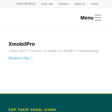
0543 649 09 03
Giriş Yap
İletişim
Satın Al
Yükle
XmobilPro
/
/
/
1 Mayıs 2023
0 Yorumlar
in
Xmobile Pro
,
XmobilPro
tarafından
letsgo
Devamını Oku
CEP TAKİP YASAL UYARI