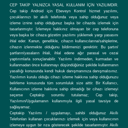
CEP TAKİP YALNIZCA YASAL KULLANIM İÇİN YAZILIMDIR.
Cep takip Android için Ebeveyn Kontrol hizmet yazılımı,
çocuklarınızı bir akıllı telefonda veya sahip olduğunuz veya
izleme iznine sahip olduğunuz başka bir cihazda izlemek için
tasarlanmıştır. İzlemeye hakkınız olmayan bir cep telefonuna
veya başka bir cihaza gözetim yazılımı yüklemek yargı yasasını
ihlal eder. Kanun, genellikle, cihazın kullanıcılarına/sahiplerine,
cihazın izlenmekte olduğunu bildirmenizi gerektirir. Bu şartın/
şartların/yasaların ihlali, ihlal edene ağır parasal ve cezai
yaptırımlarla sonuçlanabilir. Yazılımı indirmeden, kurmadan ve
kullanmadan önce kullanmayı düşündüğünüz şekilde kullanmanın
yasallığı konusunda kendi hukuk danışmanınıza danışmalısınız.
Yazılımın kurulu olduğu cihazı izleme hakkına sahip olduğunuzu
belirleme konusunda tüm sorumluluk size aittir. Bir Kullanıcı,
Kullanıcının izleme hakkına sahip olmadığı bir cihazı izlemeyi
seçerse Ceptakip sorumlu tutulamaz; Cep takip,
Yazılımın/Uygulamanın kullanımıyla ilgili yasal tavsiye de
sağlayamaz.
Ceptakip Yazılımı / uygulamayı, sahibi olduğunuz Akıllı
Telefonları kullanan çocuklarınızı izlemek için veya kullanıcının
izlemeye uygun bir rıza gösterecek şekilde tasarlanmıştır. Akıllı