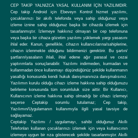
CEP TAKİP YALNIZCA YASAL KULLANIM İÇİN YAZILIMDIR.
Cep takip Android için Ebeveyn Kontrol hizmet yazılımı,
çocuklarınızı bir akıllı telefonda veya sahip olduğunuz veya
izleme iznine sahip olduğunuz başka bir cihazda izlemek için
tasarlanmıştır. İzlemeye hakkınız olmayan bir cep telefonuna
veya başka bir cihaza gözetim yazılımı yüklemek yargı yasasını
ihlal eder. Kanun, genellikle, cihazın kullanıcılarına/sahiplerine,
cihazın izlenmekte olduğunu bildirmenizi gerektirir. Bu şartın/
şartların/yasaların ihlali, ihlal edene ağır parasal ve cezai
yaptırımlarla sonuçlanabilir. Yazılımı indirmeden, kurmadan ve
kullanmadan önce kullanmayı düşündüğünüz şekilde kullanmanın
yasallığı konusunda kendi hukuk danışmanınıza danışmalısınız.
Yazılımın kurulu olduğu cihazı izleme hakkına sahip olduğunuzu
belirleme konusunda tüm sorumluluk size aittir. Bir Kullanıcı,
Kullanıcının izleme hakkına sahip olmadığı bir cihazı izlemeyi
seçerse Ceptakip sorumlu tutulamaz; Cep takip,
Yazılımın/Uygulamanın kullanımıyla ilgili yasal tavsiye de
sağlayamaz.
Ceptakip Yazılımı / uygulamayı, sahibi olduğunuz Akıllı
Telefonları kullanan çocuklarınızı izlemek için veya kullanıcının
izlemeye uygun bir rıza gösterecek şekilde tasarlanmıştır. Akıllı