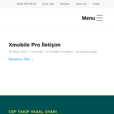
0543 649 09 03
Giriş Yap
İletişim
Satın Al
Yükle
Xmobile Pro İletişim
/
/
/
30 Nisan 2023
0 Yorumlar
in
Xmobile Pro İletişim
tarafından
letsgo
Devamını Oku
CEP TAKİP YASAL UYARI