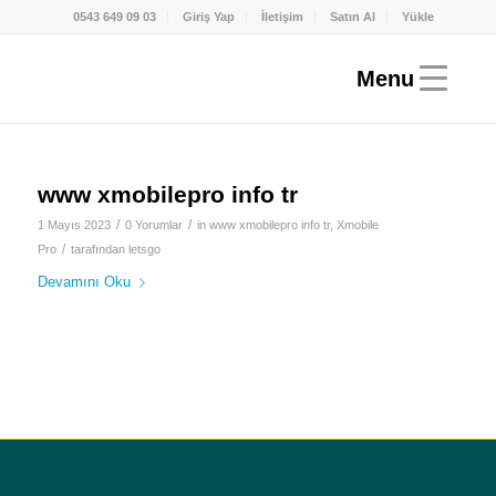
0543 649 09 03
Giriş Yap
İletişim
Satın Al
Yükle
www xmobilepro info tr
/
/
1 Mayıs 2023
0 Yorumlar
in
www xmobilepro info tr
,
Xmobile
/
Pro
tarafından
letsgo
Devamını Oku