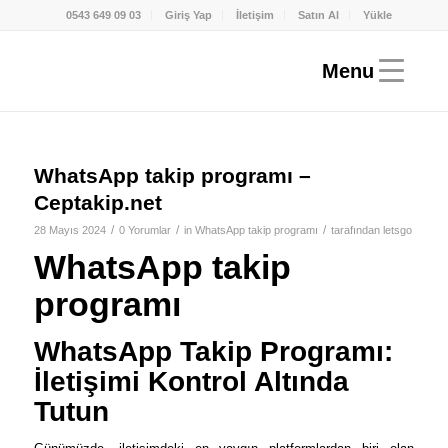
0543 649 09 03
Giriş Yap
İletişim
Satın Al
Yükle
WhatsApp takip programı –
Ceptakip.net
/
/
/
28 Mayıs 2024
0 Yorumlar
in
WhatsApp takip programı
tarafından
letsgo
WhatsApp takip
programı
WhatsApp Takip Programı:
İletişimi Kontrol Altında
Tutun