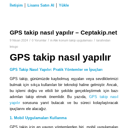
İletişim
│
Lisans Satın Al
│
Yükle
GPS takip nasıl yapılır – Ceptakip.net
/
/
/
9 Nisan 2024
0 Yorumlar
in
Aile konum takip uygulaması
tarafından
letsgo
GPS takip nasıl yapılır
GPS Takip Nasıl Yapılır: Pratik Yöntemler ve İpuçları
GPS takip, günümüzde kaybolmuş eşyaları veya sevdiklerimizi
bulmak için sıkça kullanılan bir teknoloji haline gelmiştir. Ancak,
bu işlemi doğru ve etkili bir şekilde gerçekleştirmek için bazı
adımları takip etmek önemlidir. Bu yazıda,
GPS takip nasıl
yapılır
sorusuna yanıt bulacak ve bu süreci kolaylaştıracak
ipuçlarını ele alacağız.
1. Mobil Uygulamaları Kullanma
GPS takip için en yaygın yöntemlerden biri, mobil uygulamaları