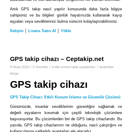
Artık GPS takip nasıl yapılır konusunda daha fazla bilgiye
sahipsiniz ve bu bilgileri günlük hayatınızda kullanarak kayıp
eşyaları veya sevdiklerinizi bulma sürecini kolaylaştırabilirsiniz.
İletişim
│
Lisans Satın Al
│
Yükle
GPS takip cihazı – Ceptakip.net
/
/
/
9 Nisan 2024
0 Yorumlar
in
Aile konum takip uygulaması
tarafından
letsgo
GPS takip cihazı
GPS Takip Cihazı: Etkili Konum İzleme ve Güvenlik Çözümü
Günümüzde, insanlar sevdiklerinin güvenliğini sağlamak ve
değerli eşyalarını korumak için çeşitli teknolojik çözümlere
başvuruyorlar. Bu çözümlerden biri de GPS takip cihazlarıdır. Bu
yazıda, GPS takip cihazlarının ne olduğunu, nasıl çalıştığını ve
kullanıcılarına sağladığı avantajları ele alacağız.