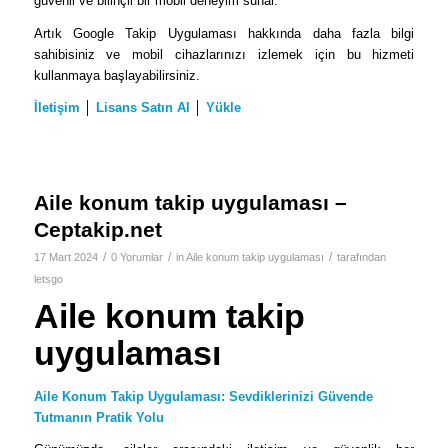
güvenli ve bilinçli bir mobil deneyim sunar.
Artık Google Takip Uygulaması hakkında daha fazla bilgi
sahibisiniz ve mobil cihazlarınızı izlemek için bu hizmeti
kullanmaya başlayabilirsiniz.
İletişim
│
Lisans Satın Al
│
Yükle
Aile konum takip uygulaması –
Ceptakip.net
/
/
/
17 Mart 2024
0 Yorumlar
in
Aile konum takip uygulaması
tarafından
letsgo
Aile konum takip
uygulaması
Aile Konum Takip Uygulaması: Sevdiklerinizi Güvende
Tutmanın Pratik Yolu