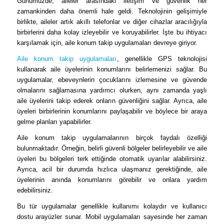
Günümüzde, aileler arasındaki iletişim ve güvenlik her
zamankinden daha önemli hale geldi. Teknolojinin gelişimiyle
birlikte, aileler artık akıllı telefonlar ve diğer cihazlar aracılığıyla
birbirlerini daha kolay izleyebilir ve koruyabilirler. İşte bu ihtiyacı
karşılamak için, aile konum takip uygulamaları devreye giriyor.
Aile konum takip uygulamaları
, genellikle GPS teknolojisi
kullanarak aile üyelerinin konumlarını belirlemenizi sağlar. Bu
uygulamalar, ebeveynlerin çocuklarını izlemesine ve güvende
olmalarını sağlamasına yardımcı olurken, aynı zamanda yaşlı
aile üyelerini takip ederek onların güvenliğini sağlar. Ayrıca, aile
üyeleri birbirlerinin konumlarını paylaşabilir ve böylece bir araya
gelme planları yapabilirler.
Aile konum takip uygulamalarının birçok faydalı özelliği
bulunmaktadır. Örneğin, belirli güvenli bölgeler belirleyebilir ve aile
üyeleri bu bölgeleri terk ettiğinde otomatik uyarılar alabilirsiniz.
Ayrıca, acil bir durumda hızlıca ulaşmanız gerektiğinde, aile
üyelerinin anında konumlarını görebilir ve onlara yardım
edebilirsiniz.
Bu tür uygulamalar genellikle kullanımı kolaydır ve kullanıcı
dostu arayüzler sunar. Mobil uygulamaları sayesinde her zaman