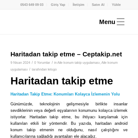
0543 649 09 03
Giriş Yap
İletişim
Satın Al
Yükle
Haritadan takip etme – Ceptakip.net
/
/
9 Nisan 2024
0 Yorumlar
in
Aile konum takip uygulaması
,
Aile konum
/
uygulaması
tarafından
letsgo
Haritadan takip etme
Haritadan Takip Etme: Konumları Kolayca İzlemenin Yolu
Günümüzde, teknolojinin gelişmesiyle birlikte insanlar
sevdiklerinin veya değerli eşyalarının konumunu kolayca izlemek
istiyorlar. Haritadan takip etme, bu ihtiyacı karşılamak için
kullanılan etkili bir yöntemdir. Bu yazıda, haritadan android
konum takip etmenin ne olduğunu, nasıl çalıştığını ve
kullanıcılarına sağladığı avantajları ele alacağız.