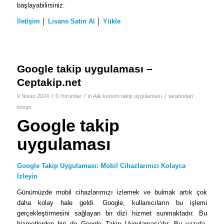
başlayabilirsiniz.
İletişim
│
Lisans Satın Al
│
Yükle
Google takip uygulaması –
Ceptakip.net
/
/
/
9 Nisan 2024
0 Yorumlar
in
Aile konum takip uygulaması
tarafından
letsgo
Google takip
uygulaması
Google Takip Uygulaması: Mobil Cihazlarınızı Kolayca
İzleyin
Günümüzde mobil cihazlarımızı izlemek ve bulmak artık çok
daha kolay hale geldi. Google, kullanıcıların bu işlemi
gerçekleştirmesini sağlayan bir dizi hizmet sunmaktadır. Bu
hizmetlerden biri de Google Takip Uygulaması’dır. Bu yazıda,