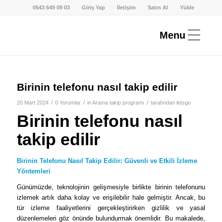
0543 649 09 03
Giriş Yap
İletişim
Satın Al
Yükle
Birinin telefonu nasıl takip edilir
/
/
/
20 Mart 2024
0 Yorumlar
in
Arama takip programı
tarafından
letsgo
Birinin telefonu nasıl
takip edilir
Birinin Telefonu Nasıl Takip Edilir: Güvenli ve Etkili İzleme
Yöntemleri
Günümüzde, teknolojinin gelişmesiyle birlikte birinin telefonunu
izlemek artık daha kolay ve erişilebilir hale gelmiştir. Ancak, bu
tür izleme faaliyetlerini gerçekleştirirken gizlilik ve yasal
düzenlemeleri göz önünde bulundurmak önemlidir. Bu makalede,