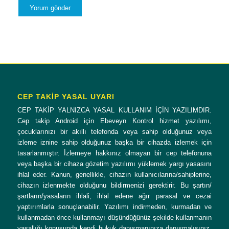
CEP TAKİP YASAL UYARI
CEP TAKİP YALNIZCA YASAL KULLANIM İÇİN YAZILIMDIR.
Cep takip Android için Ebeveyn Kontrol hizmet yazılımı,
çocuklarınızı bir akıllı telefonda veya sahip olduğunuz veya
izleme iznine sahip olduğunuz başka bir cihazda izlemek için
tasarlanmıştır. İzlemeye hakkınız olmayan bir cep telefonuna
veya başka bir cihaza gözetim yazılımı yüklemek yargı yasasını
ihlal eder. Kanun, genellikle, cihazın kullanıcılarına/sahiplerine,
cihazın izlenmekte olduğunu bildirmenizi gerektirir. Bu şartın/
şartların/yasaların ihlali, ihlal edene ağır parasal ve cezai
yaptırımlarla sonuçlanabilir. Yazılımı indirmeden, kurmadan ve
kullanmadan önce kullanmayı düşündüğünüz şekilde kullanmanın
yasallığı konusunda kendi hukuk danışmanınıza danışmalısınız.