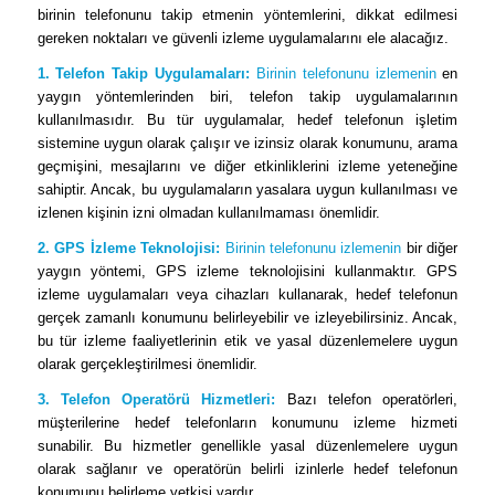
birinin telefonunu takip etmenin yöntemlerini, dikkat edilmesi
gereken noktaları ve güvenli izleme uygulamalarını ele alacağız.
1. Telefon Takip Uygulamaları:
Birinin telefonunu izlemenin
en
yaygın yöntemlerinden biri, telefon takip uygulamalarının
kullanılmasıdır. Bu tür uygulamalar, hedef telefonun işletim
sistemine uygun olarak çalışır ve izinsiz olarak konumunu, arama
geçmişini, mesajlarını ve diğer etkinliklerini izleme yeteneğine
sahiptir. Ancak, bu uygulamaların yasalara uygun kullanılması ve
izlenen kişinin izni olmadan kullanılmaması önemlidir.
2. GPS İzleme Teknolojisi:
Birinin telefonunu izlemenin
bir diğer
yaygın yöntemi, GPS izleme teknolojisini kullanmaktır. GPS
izleme uygulamaları veya cihazları kullanarak, hedef telefonun
gerçek zamanlı konumunu belirleyebilir ve izleyebilirsiniz. Ancak,
bu tür izleme faaliyetlerinin etik ve yasal düzenlemelere uygun
olarak gerçekleştirilmesi önemlidir.
3. Telefon Operatörü Hizmetleri:
Bazı telefon operatörleri,
müşterilerine hedef telefonların konumunu izleme hizmeti
sunabilir. Bu hizmetler genellikle yasal düzenlemelere uygun
olarak sağlanır ve operatörün belirli izinlerle hedef telefonun
konumunu belirleme yetkisi vardır.