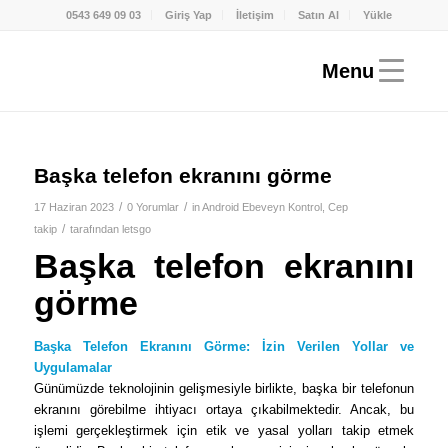
0543 649 09 03
Giriş Yap
İletişim
Satın Al
Yükle
Başka telefon ekranını görme
/
/
17 Haziran 2023
0 Yorumlar
in
Android Ebeveyn Kontrol
,
Cep
/
takip
tarafından
letsgo
Başka telefon ekranını
görme
Başka Telefon Ekranını Görme: İzin Verilen Yollar ve
Uygulamalar
Günümüzde teknolojinin gelişmesiyle birlikte, başka bir telefonun
ekranını görebilme ihtiyacı ortaya çıkabilmektedir. Ancak, bu
işlemi gerçekleştirmek için etik ve yasal yolları takip etmek