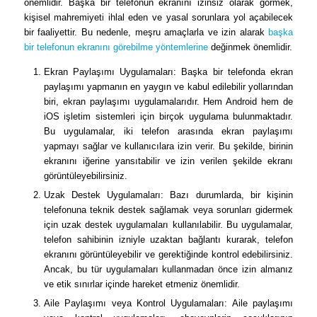
önemlidir. Başka bir telefonun ekranını izinsiz olarak görmek,
kişisel mahremiyeti ihlal eden ve yasal sorunlara yol açabilecek
bir faaliyettir. Bu nedenle, meşru amaçlarla ve izin alarak
başka
bir telefonun ekranını görebilme yöntemlerine
değinmek önemlidir.
Ekran Paylaşımı Uygulamaları: Başka bir telefonda ekran
paylaşımı yapmanın en yaygın ve kabul edilebilir yollarından
biri, ekran paylaşımı uygulamalarıdır. Hem Android hem de
iOS işletim sistemleri için birçok uygulama bulunmaktadır.
Bu uygulamalar, iki telefon arasında ekran paylaşımı
yapmayı sağlar ve kullanıcılara izin verir. Bu şekilde, birinin
ekranını iğerine yansıtabilir ve izin verilen şekilde ekranı
görüntüleyebilirsiniz.
Uzak Destek Uygulamaları: Bazı durumlarda, bir kişinin
telefonuna teknik destek sağlamak veya sorunları gidermek
için uzak destek uygulamaları kullanılabilir. Bu uygulamalar,
telefon sahibinin izniyle uzaktan bağlantı kurarak, telefon
ekranını görüntüleyebilir ve gerektiğinde kontrol edebilirsiniz.
Ancak, bu tür uygulamaları kullanmadan önce izin almanız
ve etik sınırlar içinde hareket etmeniz önemlidir.
Aile Paylaşımı veya Kontrol Uygulamaları: Aile paylaşımı