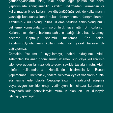
şartların/yasaların ihlali, ihlal edene ağır parasal ve cezai
yaptırımlarla sonuçlanabilir. Yazılımı indirmeden, kurmadan ve
kullanmadan önce kullanmayı düşündüğünüz şekilde kullanmanın
yasallığı konusunda kendi hukuk danışmanınıza danışmalısınız.
Yazılımın kurulu olduğu cihazı izleme hakkına sahip olduğunuzu
belirleme konusunda tüm sorumluluk size aittir. Bir Kullanıcı,
Kullanıcının izleme hakkına sahip olmadığı bir cihazı izlemeyi
seçerse Ceptakip sorumlu tutulamaz; Cep takip,
Yazılımın/Uygulamanın kullanımıyla ilgili yasal tavsiye de
sağlayamaz.
Ceptakip Yazılımı / uygulamayı, sahibi olduğunuz Akıllı
Telefonları kullanan çocuklarınızı izlemek için veya kullanıcının
izlemeye uygun bir rıza gösterecek şekilde tasarlanmıştır. Akıllı
telefon kullanıcılarına izlendiklerini bildirmelisiniz. Bunun
yapılmaması ülkenizdeki, federal ve/veya eyalet yasalarının ihlal
edilmesine neden olabilir. Ceptakip Yazılımını sahibi olmadığınız
veya uygun şekilde onay verilmeyen bir cihaza kurarsanız,
anayasa/hukuk görevlileriyle mümkün olan en üst düzeyde
işbirliği yapacağız.