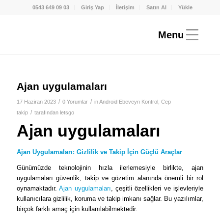
0543 649 09 03
Giriş Yap
İletişim
Satın Al
Yükle
Ajan uygulamaları
/
/
17 Haziran 2023
0 Yorumlar
in
Android Ebeveyn Kontrol
,
Cep
/
takip
tarafından
letsgo
Ajan uygulamaları
Ajan Uygulamaları: Gizlilik ve Takip İçin Güçlü Araçlar
Günümüzde teknolojinin hızla ilerlemesiyle birlikte, ajan
uygulamaları güvenlik, takip ve gözetim alanında önemli bir rol
oynamaktadır.
Ajan uygulamaları
, çeşitli özellikleri ve işlevleriyle
kullanıcılara gizlilik, koruma ve takip imkanı sağlar. Bu yazılımlar,
birçok farklı amaç için kullanılabilmektedir.