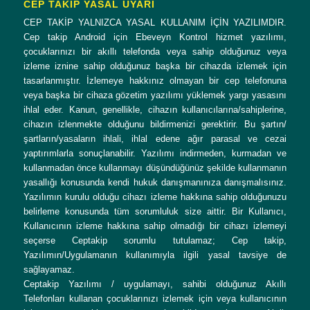
CEP TAKİP YASAL UYARI
CEP TAKİP YALNIZCA YASAL KULLANIM İÇİN YAZILIMDIR.
Cep takip Android için Ebeveyn Kontrol hizmet yazılımı,
çocuklarınızı bir akıllı telefonda veya sahip olduğunuz veya
izleme iznine sahip olduğunuz başka bir cihazda izlemek için
tasarlanmıştır. İzlemeye hakkınız olmayan bir cep telefonuna
veya başka bir cihaza gözetim yazılımı yüklemek yargı yasasını
ihlal eder. Kanun, genellikle, cihazın kullanıcılarına/sahiplerine,
cihazın izlenmekte olduğunu bildirmenizi gerektirir. Bu şartın/
şartların/yasaların ihlali, ihlal edene ağır parasal ve cezai
yaptırımlarla sonuçlanabilir. Yazılımı indirmeden, kurmadan ve
kullanmadan önce kullanmayı düşündüğünüz şekilde kullanmanın
yasallığı konusunda kendi hukuk danışmanınıza danışmalısınız.
Yazılımın kurulu olduğu cihazı izleme hakkına sahip olduğunuzu
belirleme konusunda tüm sorumluluk size aittir. Bir Kullanıcı,
Kullanıcının izleme hakkına sahip olmadığı bir cihazı izlemeyi
seçerse Ceptakip sorumlu tutulamaz; Cep takip,
Yazılımın/Uygulamanın kullanımıyla ilgili yasal tavsiye de
sağlayamaz.
Ceptakip Yazılımı / uygulamayı, sahibi olduğunuz Akıllı
Telefonları kullanan çocuklarınızı izlemek için veya kullanıcının