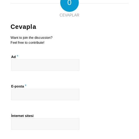
0
CEVAPLAR
Cevapla
Want to join the discussion?
Feel free to contribute!
*
Ad
*
E-posta
İnternet sitesi