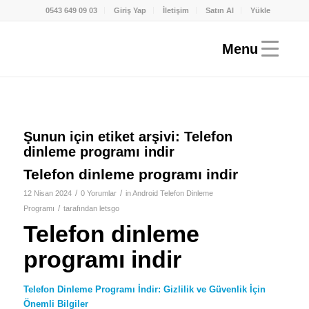
0543 649 09 03
Giriş Yap
İletişim
Satın Al
Yükle
Şunun için etiket arşivi:
Telefon
dinleme programı indir
Telefon dinleme programı indir
/
/
12 Nisan 2024
0 Yorumlar
in
Android Telefon Dinleme
/
Programı
tarafından
letsgo
Telefon dinleme
programı indir
Telefon Dinleme Programı İndir: Gizlilik ve Güvenlik İçin
Önemli Bilgiler