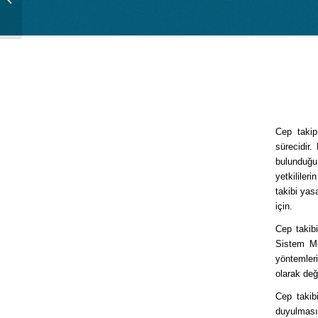
Cep takip
sürecidir.
bulunduğu 
yetkililer
takibi yas
için.
Cep takib
Sistem Mo
yöntemleri
olarak deği
Cep takib
duyulmasıd