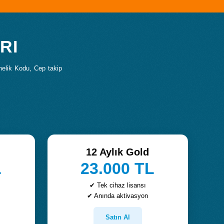
RI
nelik Kodu, Cep takip
12 Aylık Gold
L
23.000 TL
✔ Tek cihaz lisansı
✔ Anında aktivasyon
Satın Al