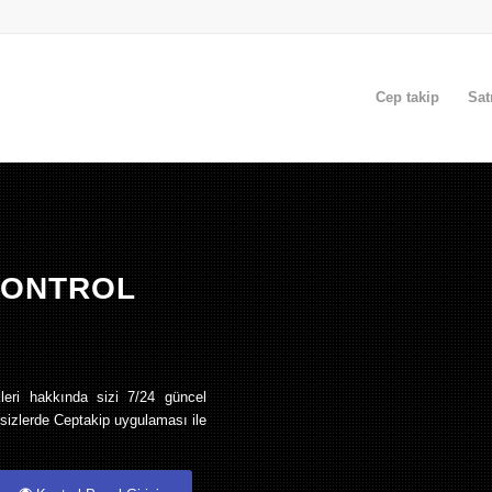
Cep takip
Sat
KONTROL
I
leri hakkında sizi 7/24 güncel
i sizlerde Ceptakip uygulaması ile