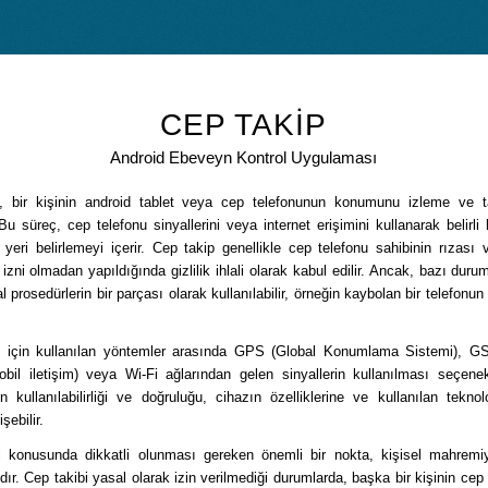
CEP TAKIP
Android Ebeveyn Kontrol Uygulaması
, bir kişinin android tablet veya cep telefonunun konumunu izleme ve 
 Bu süreç, cep telefonu sinyallerini veya internet erişimini kullanarak belirli 
yeri belirlemeyi içerir. Cep takip genellikle cep telefonu sahibinin rızası
in izni olmadan yapıldığında gizlilik ihlali olarak kabul edilir. Ancak, bazı duru
al prosedürlerin bir parçası olarak kullanılabilir, örneğin kaybolan bir telefonu
i için kullanılan yöntemler arasında GPS (Global Konumlama Sistemi), G
bil iletişim) veya Wi-Fi ağlarından gelen sinyallerin kullanılması seçenekl
n kullanılabilirliği ve doğruluğu, cihazın özelliklerine ve kullanılan teknol
şebilir.
i konusunda dikkatli olunması gereken önemli bir nokta, kişisel mahremi
ır. Cep takibi yasal olarak izin verilmediği durumlarda, başka bir kişinin cep