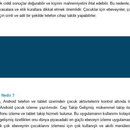
k ciddi sonuçlar doğurabilir ve kişinin mahremiyetini ihlal edebilir. Bu nedenle,
asalara ve etik kurallara dikkat etmek önemlidir. Çocuklar için ebeveynler, ç
çin izinli ve adil bir şekilde telefon cihaz takibi yapabilirler.
 Nedir ?
 Android telefon ve tablet üzerinden çocuk aktivitelerini kontrol altında 
n Android çocuk izleme yazılımıdır. Cep Takip Gelişmiş mükemmel takip özell
fonu izleme ve tablet takip hizmeti bulunur. Bu uygulamanın kullanımı kolayd
 gelişmiş özellikleri onu dünya piyasadaki en güçlü ebeveyn izleme uygulama
ek çok ebeveynin çocuklarını izlemesi için çok kullanışlı ve akıllı menüler