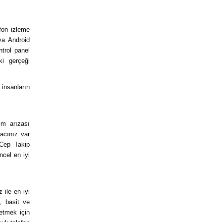
fon izleme
ya Android
ntrol panel
ki gerçeği
 insanların
ım arızası
yacınız var
 Cep Takip
ncel en iyi
 ile en iyi
, basit ve
etmek için