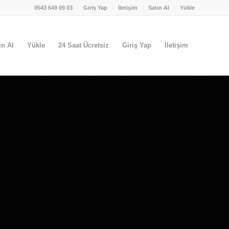
0543 649 09 03
Giriş Yap
İletişim
Satın Al
Yükle
ın Al
Yükle
24 Saat Ücretsiz
Giriş Yap
İletişim