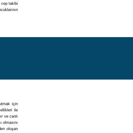
 cep takibi
ocuklarının
tutmak için
ikleri ile
ır ve canlı
sı olmasını
den oluşan