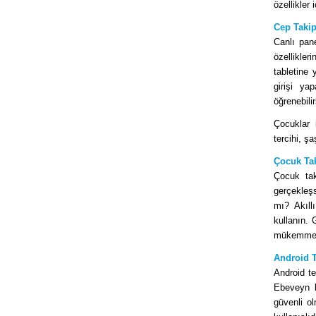
özellikler i
Cep Takip
Canlı pan
özellikle
tabletine 
girişi ya
öğrenebilir
Çocuklar i
tercihi, ş
Çocuk Ta
Çocuk tak
gerçekleşs
mı? Akıll
kullanın. 
mükemmel 
Android T
Android te
Ebeveyn k
güvenli o