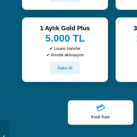
1 Aylık Gold Plus
3
5.000 TL
✔ Lisans transfer
✔ Anında aktivasyon
Satın Al
💳
Kredi Kartı
Cep Takip