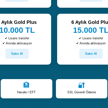
 Aylık Gold Plus
6 Aylık Gold Pl
10.000 TL
15.000 T
✔ Lisans transfer
✔ Lisans transfer
✔ Anında aktivasyon
✔ Anında aktivasyon
Satın Al
Satın Al
🏦
🔐
Havale / EFT
SSL Güvenli Ödeme