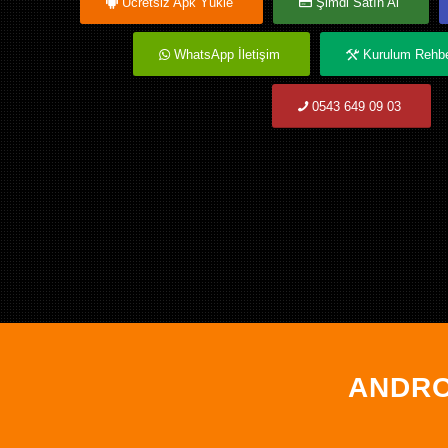
Ücretsiz Apk Yükle
Şimdi Satın Al
WhatsApp İletişim
Kurulum Rehber
0543 649 09 03
ANDRO