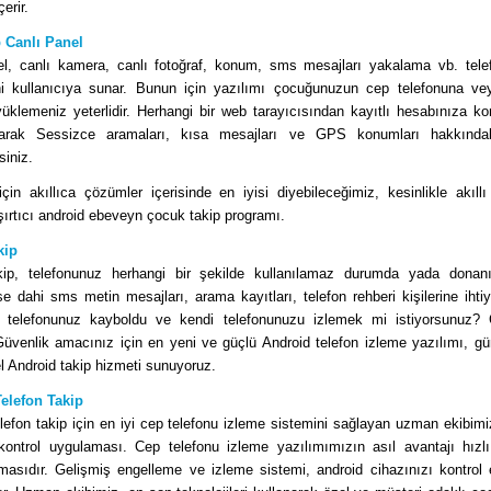
çerir.
 Canlı Panel
el, canlı kamera, canlı fotoğraf, konum, sms mesajları yakalama vb. tele
rini kullanıcıya sunar. Bunun için yazılımı çocuğunuzun cep telefonuna ve
yüklemeniz yeterlidir. Herhangi bir web tarayıcısından kayıtlı hesabınıza ko
parak Sessizce aramaları, kısa mesajları ve GPS konumları hakkında
siniz.
çin akıllıca çözümler içerisinde en iyisi diyebileceğimiz, kesinlikle akıllı
aşırtıcı android ebeveyn çocuk takip programı.
kip
ip, telefonunuz herhangi bir şekilde kullanılamaz durumda yada donan
e dahi sms metin mesajları, arama kayıtları, telefon rehberi kişilerine ihti
ı telefonunuz kayboldu ve kendi telefonunuzu izlemek mi istiyorsunuz?
Güvenlik amacınız için en yeni ve güçlü Android telefon izleme yazılımı, gü
Android takip hizmeti sunuyoruz.
elefon Takip
lefon takip için en iyi cep telefonu izleme sistemini sağlayan uzman ekibimiz
ontrol uygulaması. Cep telefonu izleme yazılımımızın asıl avantajı hızlı
lmasıdır. Gelişmiş engelleme ve izleme sistemi, android cihazınızı kontrol 