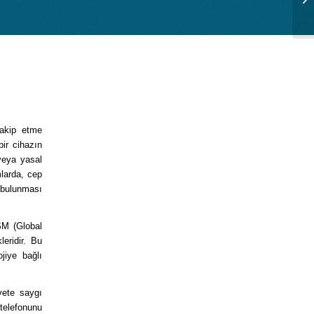
takip etme
bir cihazın
 veya yasal
mlarda, cep
n bulunması
SM (Global
eridir. Bu
ojiye bağlı
yete saygı
 telefonunu