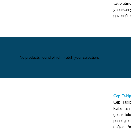
takip etme
yaparken y
güvenliği i
No products found which match your selection.
Cep Takip
Cep Takip,
kullanıla
çocuk tele
panel gibi
sağlar. P